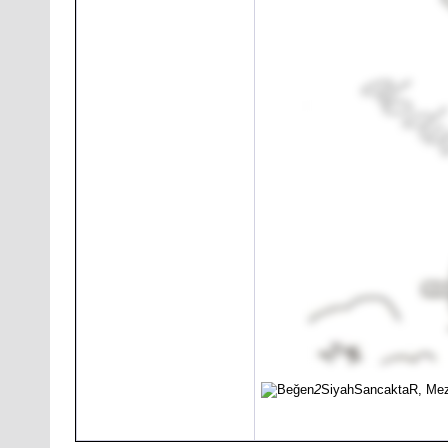
2
SiyahSancaktaR, Mez