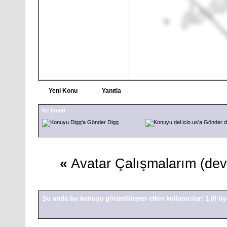
Yeni Konu
Yanıtla
Yer İmleri
Digg
d
«
Avatar Çalışmalarım (dev
Şu anda bu konuyu görüntüleyen etkin kullanıcılar: 1
(0 üy