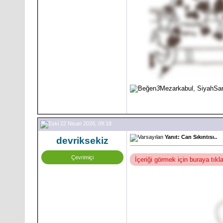
3
Mezarkabul, SiyahSa
22 Nisan 2026, 09:18
Yanıt: Can Sıkıntısı..
devriksekiz
Çevrimiçi
İçeriği görmek için buraya tık