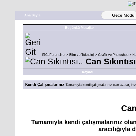
Gece Modu
Ana Sayfa
Bugünkü Mesajlar
IRCdForum.Net
>
Bilim ve Teknoloji
>
Grafik ve Photoshop
>
Ke
Can Sıkıntısı
Kaydol
Kendi Çalışmalarınız
Tamamıyla kendi çalışmalarınız olan avatar, imza
Can 
Tamamıyla kendi çalışmalarınız olan
aracılığıyla 