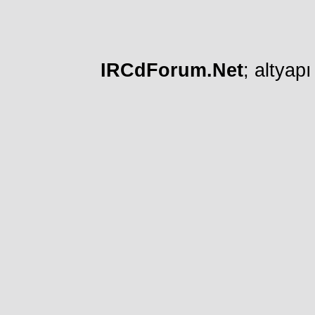
IRCdForum.Net
; altyap