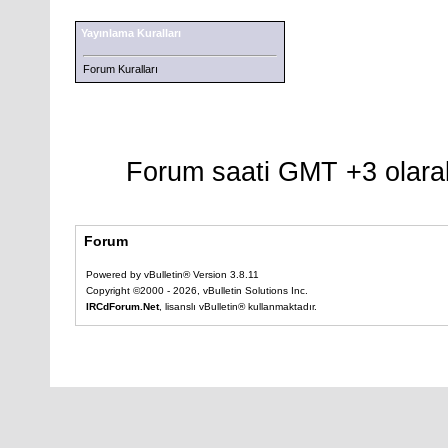
Yayınlama Kuralları
Forum Kuralları
Forum saati GMT +3 olarak
Forum
Powered by vBulletin® Version 3.8.11
Copyright ©2000 - 2026, vBulletin Solutions Inc.
IRCdForum.Net
, lisanslı vBulletin® kullanmaktadır.