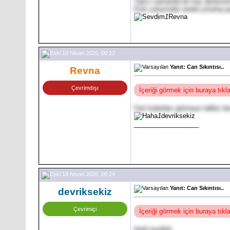
Yakın zamanda bir kaç denemem
Eski çalışmalar arada çıkartıp 
1
Revna
19 Nisan 2026, 00:12
Yanıt: Can Sıkıntısı..
Revna
Çevrimdışı
İçeriği görmek için buraya tık
Geri kalanları görmeye talibiz 
1
devriksekiz
__________________
19 Nisan 2026, 00:24
Yanıt: Can Sıkıntısı..
devriksekiz
Çevrimiçi
İçeriği görmek için buraya tık
Hadi inşallah