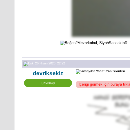
2
Mezarkabul, SiyahSancaktaR
26 Nisan 2026, 22:22
Yanıt: Can Sıkıntısı..
devriksekiz
Çevrimiçi
İçeriği görmek için buraya tık