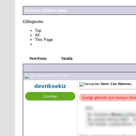
Kullanıcı Etiket Listesi
63
Beğeniler
Top
All
This Page
Yeni Konu
Yanıtla
19 Nisan 2026, 00:10
Yanıt: Can Sıkıntısı..
devriksekiz
Çevrimiçi
İçeriği görmek için buraya tık
Alıntı:
İlk Gönderen
Revna
Bu yönünü bilmiyordum.. Ço
Sen bunları yaratacaksan, c