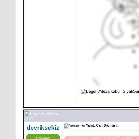
3
Mezarkabul, SiyahSa
25 Nisan 2026,
11:43
Yanıt: Can Sıkıntısı..
devriksekiz
Çevrimiçi