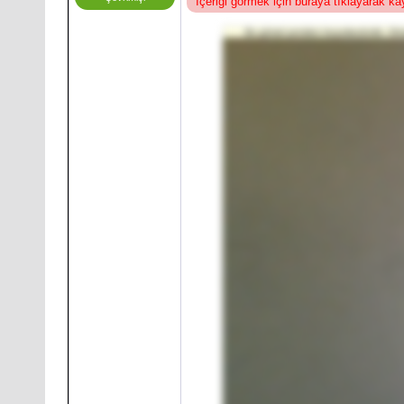
İçeriği görmek için buraya tıklayarak k
Bu görsel yeniden boyutlandırıldı. Gör