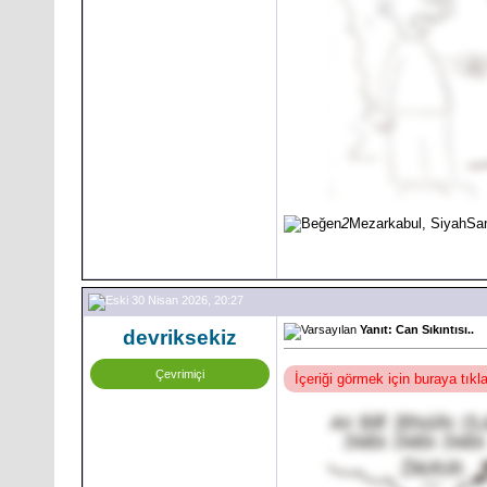
2
Mezarkabul, SiyahSa
30 Nisan 2026, 20:27
Yanıt: Can Sıkıntısı..
devriksekiz
Çevrimiçi
İçeriği görmek için buraya tık