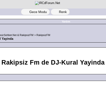
Gece Modu
Renk
Yardım
psizSohbet.Net & RakipsizFM
>
RakipsizFM
l Yayinda
Rakipsiz Fm de DJ-Kural Yayinda