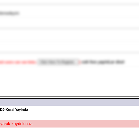
inlemedeyim
cok hos yayinLar dost
ted users can see links.
]
 DJ-Kural Yayinda
layarak kaydolunuz.