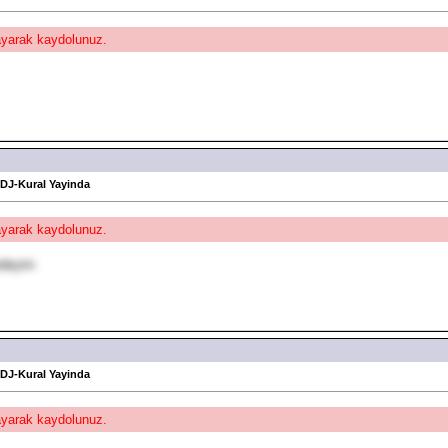
layarak kaydolunuz.
 DJ-Kural Yayinda
layarak kaydolunuz.
medeyim
 DJ-Kural Yayinda
layarak kaydolunuz.