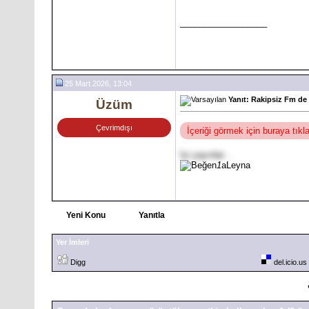
__________________
25 Mart 2026, 13:04
Yanıt: Rakipsiz Fm de
Üzüm
Çevrimdışı
İçeriği görmek için buraya tık
İyi yayınlar ..
1
aLeyna
Yeni Konu
Yanıtla
Yer İmleri
Digg
del.icio.us