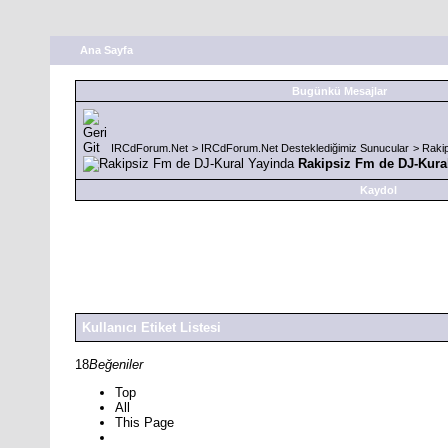
Ana Sayfa
Bugünkü Mesajlar
IRCdForum.Net
>
IRCdForum.Net Desteklediğimiz Sunucular
>
Raki
Rakipsiz Fm de DJ-Kura
Kaydol
Kullanıcı Etiket Listesi
18
Beğeniler
Top
All
This Page