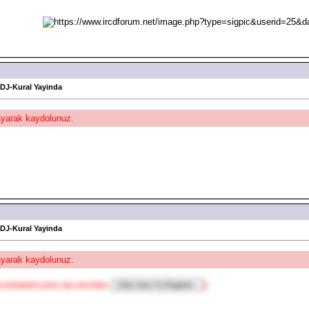
 DJ-Kural Yayinda
layarak kaydolunuz.
 DJ-Kural Yayinda
layarak kaydolunuz.
 activated users can see links.
]