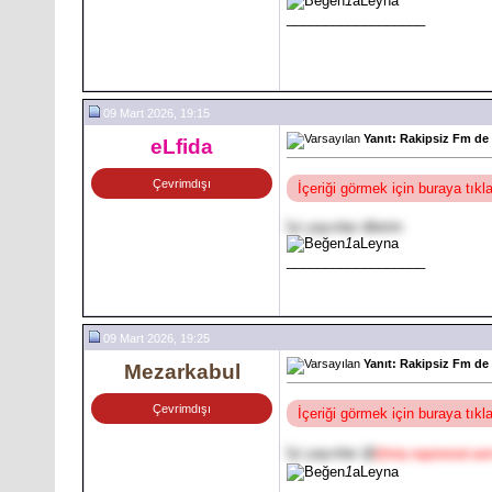
1
aLeyna
__________________
09 Mart 2026, 19:15
Yanıt: Rakipsiz Fm de
eLfida
Çevrimdışı
İçeriği görmek için buraya tık
İyi yayınlar dilerim
1
aLeyna
__________________
09 Mart 2026, 19:25
Yanıt: Rakipsiz Fm de
Mezarkabul
Çevrimdışı
İçeriği görmek için buraya tık
İyi yayınlar @
[Only registered and
1
aLeyna
__________________