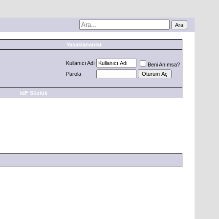
Yasaklananlar
Kullanıcı Adı
Beni Anımsa?
Parola
IdF Sözlük