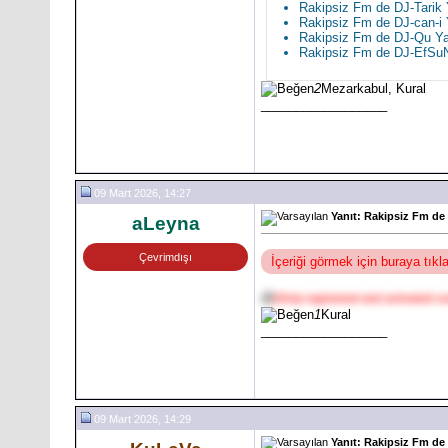
Rakipsiz Fm de DJ-Tarik
Rakipsiz Fm de DJ-can-i
Rakipsiz Fm de DJ-Qu Y
Rakipsiz Fm de DJ-EfSu
2
Mezarkabul, Kural
__________________
09 Mart 2026, 14:27
Yanıt: Rakipsiz Fm de
aLeyna
Çevrimdışı
İçeriği görmek için buraya tık
@
[Only registered and activated us
1
Kural
__________________
09 Mart 2026, 14:29
Yanıt: Rakipsiz Fm de