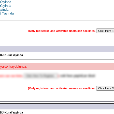
 Yayinda
 Yayinda
ayinda
N Yayinda
[Only registered and activated users can see links.
 DJ-Kural Yayinda
layarak kaydolunuz.
cok hos yayinLar dost
ers can see links.
]
[Only registered and activated users can see links.
 DJ-Kural Yayinda