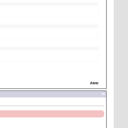
Alıntı
#
6