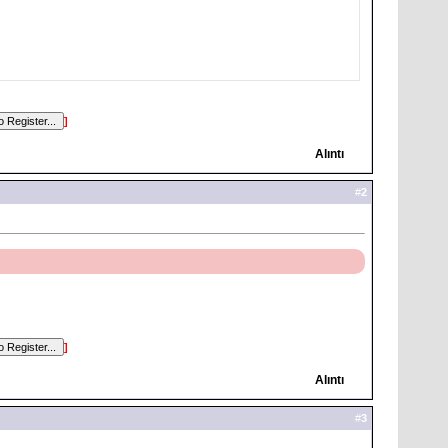
]
Alıntı
#
2
]
Alıntı
#
3