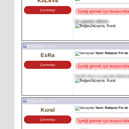
KuLeVa
Çevrimdışı
İçeriği görmek için buraya tık
İyi yayınlar dilerim
2
aLeyna, Kural
09 Mart 2026, 14:29
Yanıt: Rakipsiz Fm de
EsRa
Çevrimdışı
İçeriği görmek için buraya tık
Keyifli olsun iyi yayınlar dinle
2
aLeyna, Kural
09 Mart 2026, 14:33
Yanıt: Rakipsiz Fm de
Kural
Çevrimdışı
İçeriği görmek için buraya tık