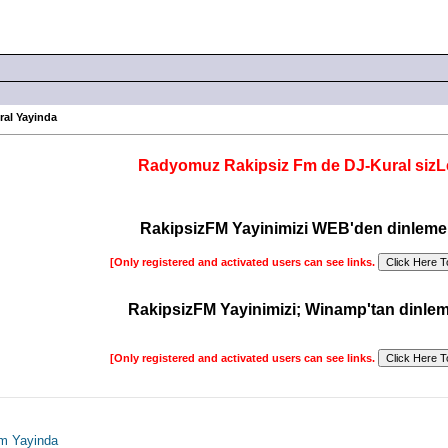
ral Yayinda
Radyomuz Rakipsiz Fm de DJ-Kural sizLe
RakipsizFM Yayinimizi WEB'den dinlemek
[Only registered and activated users can see links.
RakipsizFM Yayinimizi; Winamp'tan dinlem
[Only registered and activated users can see links.
m Yayinda