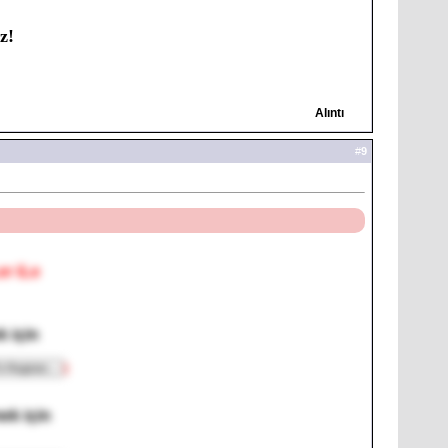
z!
Alıntı
#
9
r iLe
 için
]
ek için