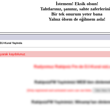
İstemem! Eksik olsun!
Tahtlarınız, şanınız, sahte zaferlerini
Bir tek onurum yeter bana
Yalnız ölsem de eğilmem asla!
 DJ-Kural Yayinda
layarak kaydolunuz.
Radyomuz Rakipsiz Fm de DJ-Kural sizLe
RakipsizFM Yayinimizi WEB'den dinlemek
[Only registered and activated users can see links.
RakipsizFM Yayinimizi; Winamp'tan dinlem