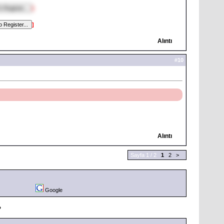
]
]
Alıntı
#
10
Alıntı
Sayfa 1 / 2
1
2
>
Google
»