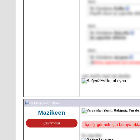
Alıntı:
İlk Gönderen
EsRa
Keyifli olsun iyi yayınlar d
Alıntı:
İlk Gönderen
KuLeVa
İyi yayınlar dilerim
Alıntı:
İlk Gönderen
aLeyna
@
[Only registered and activa
cok merSy keyf ola dostlar
2
EsRa, aLeyna
09 Mart 2026, 18:46
Yanıt: Rakipsiz Fm de
Mazikeen
Çevrimdışı
İçeriği görmek için buraya tık
İyi yayınlar