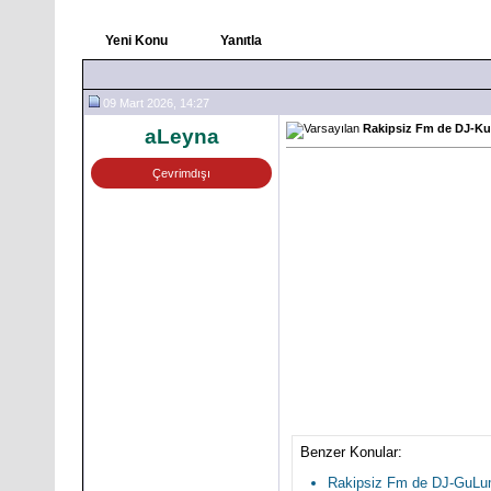
Yeni Konu
Yanıtla
09 Mart 2026, 14:27
Rakipsiz Fm de DJ-Ku
aLeyna
Çevrimdışı
Benzer Konular:
Rakipsiz Fm de DJ-GuLu