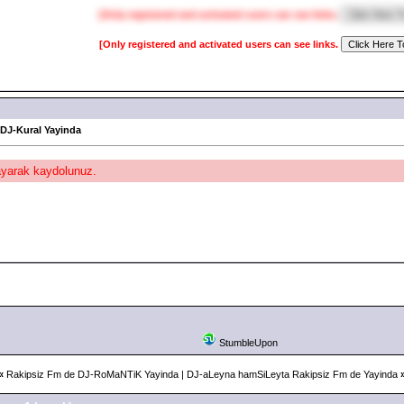
[Only registered and activated users can see links.
[Only registered and activated users can see links.
 DJ-Kural Yayinda
layarak kaydolunuz.
StumbleUpon
«
Rakipsiz Fm de DJ-RoMaNTiK Yayinda
|
DJ-aLeyna hamSiLeyta Rakipsiz Fm de Yayinda