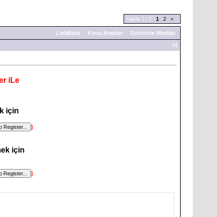
Sayfa 1 / 2
1
2
>
LinkBack
Konu Araçları
Görünüm Modları
#
1
r iLe
 için
]
ek için
]