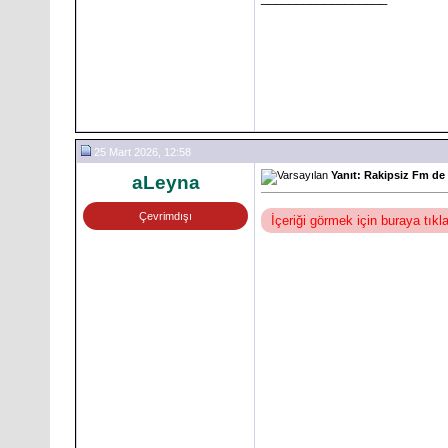
25 Mart 2026, 12:58
Yanıt: Rakipsiz Fm de
aLeyna
Çevrimdışı
İçeriği görmek için buraya tık