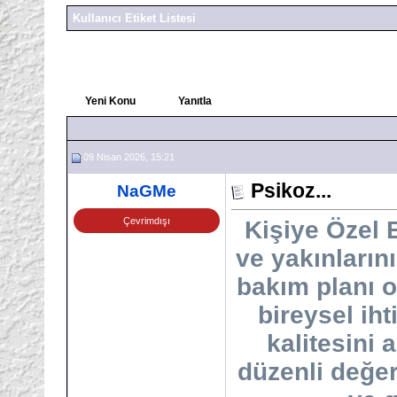
Kullanıcı Etiket Listesi
Yeni Konu
Yanıtla
09 Nisan 2026, 15:21
Psikoz...
NaGMe
Çevrimdışı
Kişiye Özel B
ve yakınlarını
bakım planı o
bireysel ih
kalitesini 
düzenli değer