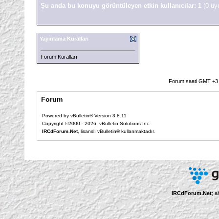
Şu anda bu konuyu görüntüleyen etkin kullanıcılar: 1
(0 üy
Yayınlama Kuralları
Forum Kuralları
Forum saati GMT +3 o
Forum
Powered by vBulletin® Version 3.8.11
Copyright ©2000 - 2026, vBulletin Solutions Inc.
IRCdForum.Net
, lisanslı vBulletin® kullanmaktadır.
IRCdForum.Net
; a