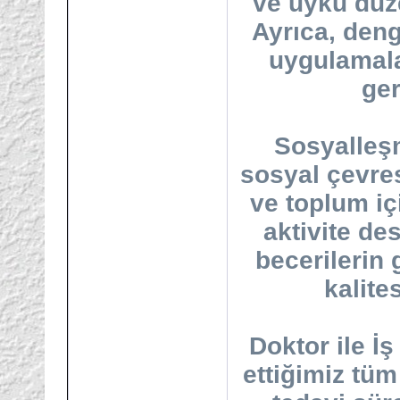
ve uyku düze
Ayrıca, deng
uygulamalar
ger
Sosyalleşm
sosyal çevre
ve toplum iç
aktivite de
becerilerin 
kalite
Doktor ile İş
ettiğimiz tüm