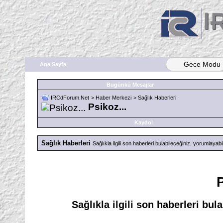
Gece Modu
Ana Sayfa
Bugünkü Mesajlar
IRCdForum.Net
>
Haber Merkezi
>
Sağlık Haberleri
Psikoz...
Kaydol
Sağlık Haberleri
Sağlıkla ilgili son haberleri bulabileceğiniz, yorumlayab
P
Sağlıkla ilgili son haberleri bu