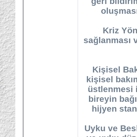
geri bildir
oluşması 
Kriz Yön
sağlanması ve
Kişisel Ba
kişisel bakı
üstlenmesi i
bireyin bağı
hijyen stan
Uyku ve Bes