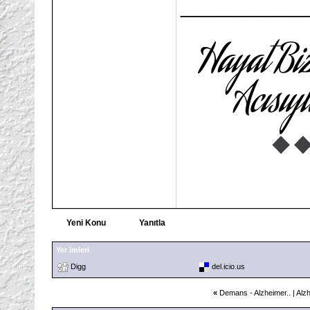
___________
Yeni Konu
Yanıtla
Yer İmleri
Digg
del.icio.us
«
Demans - Alzheimer..
|
Alzh