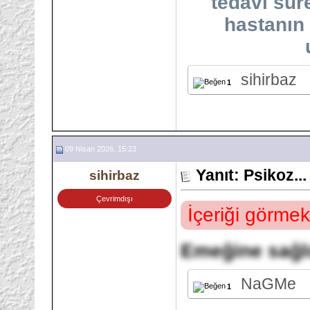
tedavi sür
hastanın
sihirbaz
1
09 Nisan 2026, 15:23
Yanıt: Psikoz...
sihirbaz
Çevrimdışı
İçeriği görmek
Emeğine sağl
NaGMe
1