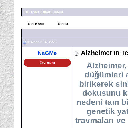
Kullanıcı Etiket Listesi
Yeni Konu
Yanıtla
09 Nisan 2026, 15:25
Alzheimer'ın Te
NaGMe
Çevrimdışı
Alzheimer,
düğümleri a
birikerek sin
dokusunu kü
nedeni tam b
genetik yat
travmaları ve 