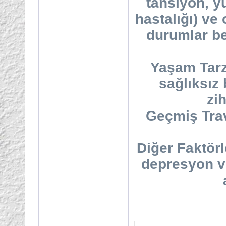
tansiyon, y
hastalığı) ve
durumlar be
Yaşam Tarz
sağlıksız
zih
Geçmiş Trav
Diğer Faktörl
depresyon ve