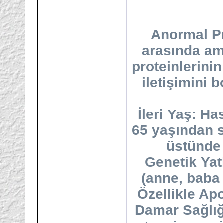
Anormal Pr
arasında ami
proteinlerinin
iletişimini
İleri Yaş: Ha
65 yaşından s
üstünde 
Genetik Yat
(anne, baba 
Özellikle Apo
Damar Sağlığ