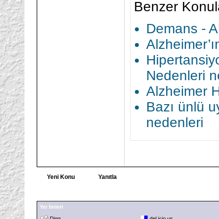
Benzer Konul
Demans - Al
Alzheimer’ı
Hipertansiy
Nedenleri ne
Alzheimer H
Bazı ünlü u
nedenleri
Yeni Konu
Yanıtla
Yer İmleri
Digg
del.icio.us