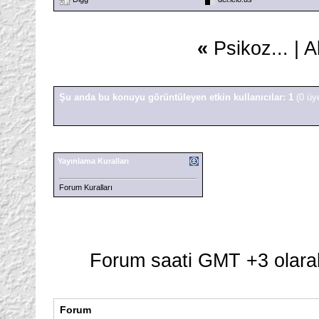
«
Psikoz...
|
A
Şu anda bu konuyu görüntüleyen etkin kullanıcılar: 1
(0 üy
Yayınlama Kuralları
Forum Kuralları
Forum saati GMT +3 olarak
Forum