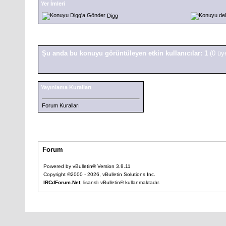
Yer İmleri
Digg
Şu anda bu konuyu görüntüleyen etkin kullanıcılar: 1
(0 üy
Yayınlama Kuralları
Forum Kuralları
Forum
Powered by vBulletin® Version 3.8.11
Copyright ©2000 - 2026, vBulletin Solutions Inc.
IRCdForum.Net
, lisanslı vBulletin® kullanmaktadır.