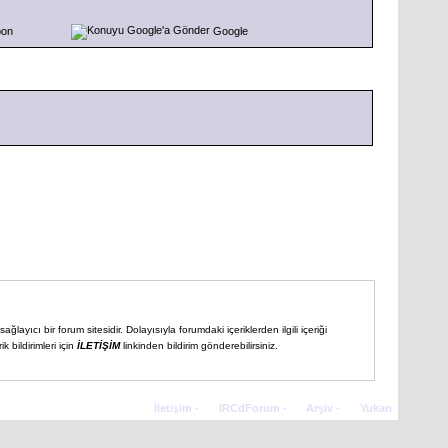
pon
Google
ğlayıcı bir forum sitesidir. Dolayısıyla forumdaki içeriklerden ilgili içeriği
 bildirimleri için
İLETİŞİM
linkinden bildirim gönderebilirsiniz.
İletişim
-
IRCdForum
-
Arşiv
-
Yukarı