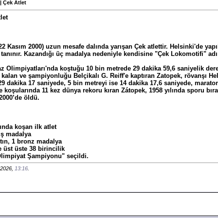
| Çek Atlet
let
 22 Kasım 2000) uzun mesafe dalında yarışan Çek atlettir. Helsinki'de ya
 tanınır. Kazandığı üç madalya nedeniyle kendisine "Çek Lokomotifi" adı 
 Olimpiyatları'nda koştuğu 10 bin metrede 29 dakika 59,6 saniyelik der
alan ve şampiyonluğu Belçikalı G. Reiff'e kaptıran Zatopek, rövanşı Hel
9 dakika 17 saniyede, 5 bin metreyi ise 14 dakika 17,6 saniyede, maraton
koşularında 11 kez dünya rekoru kıran Zátopek, 1958 yılında sporu bırak
 2000’de öldü.
ında koşan ilk atlet
üş madalya
tın, 1 bronz madalya
üst üste 38 birincilik
limpiyat Şampiyonu" seçildi.
 2026,
13:16
.