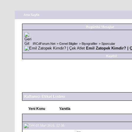
Ana Sayfa
Bugünkü Mesajlar
IRCdForum.Net
>
Genel Bilgiler
>
Biyografiler
>
Sporcular
Emil Zatopek Kimdir? | Ç
Kaydol
Kullanıcı Etiket Listesi
Yeni Konu
Yanıtla
07 Mart 2026, 12:38