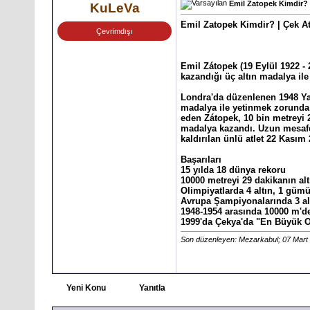
Emil Zatopek Kimdir? 
KuLeVa
Emil Zatopek Kimdir? | Çek At
Çevrimdışı
Emil Zátopek (19 Eylül 1922 -
kazandığı üç altın madalya ile
Londra'da düzenlenen 1948 Yaz
madalya ile yetinmek zorunda k
eden Zátopek, 10 bin metreyi 2
madalya kazandı. Uzun mesafe 
kaldırılan ünlü atlet 22 Kasım
Başarıları
15 yılda 18 dünya rekoru
10000 metreyi 29 dakikanın alt
Olimpiyatlarda 4 altın, 1 güm
Avrupa Şampiyonalarında 3 al
1948-1954 arasında 10000 m'de 
1999'da Çekya'da "En Büyük O
Son düzenleyen: Mezarkabul; 07 Mart
Yeni Konu
Yanıtla