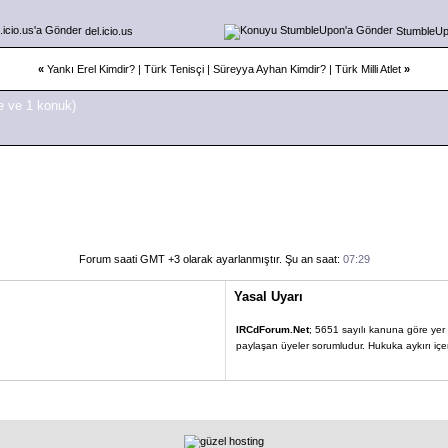
del.icio.us
StumbleU
«
Yankı Erel Kimdir? | Türk Tenisçi
|
Süreyya Ayhan Kimdir? | Türk Milli Atlet
»
e ve 1 konuk)
Forum saati GMT +3 olarak ayarlanmıştır. Şu an saat:
07:29
Yasal Uyarı
IRCdForum.Net
; 5651 sayılı kanuna göre yer sa
paylaşan üyeler sorumludur. Hukuka aykırı içerik