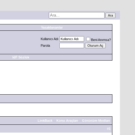
Yasaklananlar
Kullanıcı Adı
Beni Anımsa?
Parola
IdF Sözlük
LinkBack
Konu Araçları
Görünüm Modları
#
1