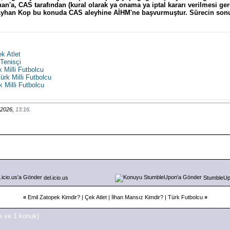
an'a, CAS tarafından (kural olarak ya onama ya iptal kararı verilmesi ge
 Ayhan Kop bu konuda CAS aleyhine AİHM'ne başvurmuştur. Sürecin sonun
k Atlet
 Tenisçi
 Milli Futbolcu
ürk Milli Futbolcu
k Milli Futbolcu
 2026,
13:16
.
del.icio.us
StumbleU
«
Emil Zatopek Kimdir? | Çek Atlet
|
İlhan Mansız Kimdir? | Türk Futbolcu
»
e ve 1 konuk)