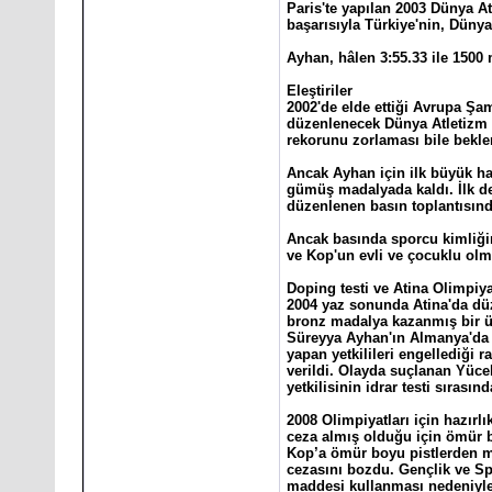
Paris'te yapılan 2003 Dünya 
başarısıyla Türkiye'nin, Dünya
Ayhan, hâlen 3:55.33 ile 1500
Eleştiriler
2002'de elde ettiği Avrupa Şam
düzenlenecek Dünya Atletizm Ş
rekorunu zorlaması bile beklen
Ancak Ayhan için ilk büyük h
gümüş madalyada kaldı. İlk de
düzenlenen basın toplantısınd
Ancak basında sporcu kimliğin
ve Kop'un evli ve çocuklu olma
Doping testi ve Atina Olimpiya
2004 yaz sonunda Atina'da düz
bronz madalya kazanmış bir ül
Süreyya Ayhan'ın Almanya'da y
yapan yetkilileri engellediği 
verildi. Olayda suçlanan Yüce
yetkilisinin idrar testi sıras
2008 Olimpiyatları için hazır
ceza almış olduğu için ömür 
Kop’a ömür boyu pistlerden m
cezasını bozdu. Gençlik ve Spo
maddesi kullanması nedeniyle,