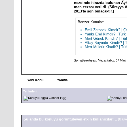
nezdinde itirazda bulunan Ayh
men cezası verildi. (Süreyya
2013'te son bulacaktır.)
Benzer Konular:
Emil Zatopek Kimdir? | Çe
Yankı Erel Kimdir? | Türk
Mert Günok Kimdir? | Türk
Altay Bayındır Kimdir? | T
Mert Müldür Kimdir? | Tür
Son düzenleyen: Mezarkabul; 07 Mart
Yeni Konu
Yanıtla
Yer İmleri
Digg
Şu anda bu konuyu görüntüleyen etkin kullanıcılar: 1
(0 üy