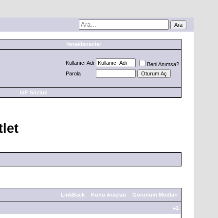
Yasaklananlar
Kullanıcı Adı
Beni Anımsa?
Parola
IdF Sözlük
let
LinkBack
Konu Araçları
Görünüm Modları
#
1