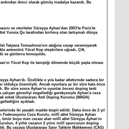
 ardından ikinci olarak gümüş madalya kazandı. Bu
asını ve otoriteler Süreyya Ayhan'dan 2003'te Paris'te
et Yunxia Qu tarafından kırılmış olan tartışmalı dünya
tlet Tatyana Tomashova'nın atağına cevap veremeyerek
 antrenörü Yücel Kop eleştirilere uğradı. Çift,
üdü ve günlerce konuşuldu.
yhan'ın Yücel Kop ile tanıştığı dönemde küçük yaşta olması
yya Ayhan'dı. Özellikle o yıla kadar atletizmde sadece bir
ası oldukça önemliydi. Ancak oyunlara az bir süre kala önce
. Bir süre sonra Ayhan'ın oyunlar öncesi doping testi
a çalışan görevliyi engellediği gerekçesiyle Ayhan'a ceza
ncak erkek Uluslararası Anti Doping Kurumu (WADA)
gellediğini açıkladı.
lerinde iki yasaklı madde tespit edildi. Daha önce de 2 yıl
m Federasyonu Ceza Kurulu, millî atlet Süreyya Ayhan
 ömür boyu men cezası alan millî atlet Süreyya Ayhan'ın
urulun, 4 yıllık cezanın 2 yılını millî sporcunun doping
rtildi. Bu cezaya Uluslararası Spor Tahkim Mahkemesi (CAS)