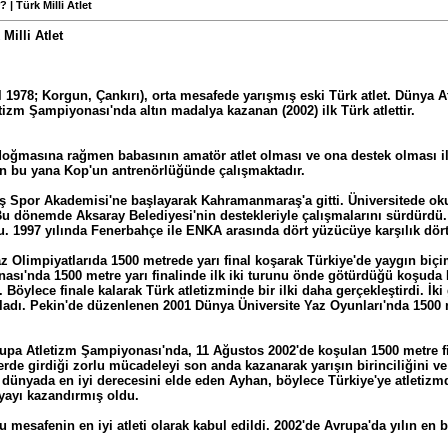
| Türk Milli Atlet
Milli Atlet
 1978; Korgun, Çankırı), orta mesafede yarışmış eski Türk atlet. Dünya A
izm Şampiyonası'nda altın madalya kazanan (2002) ilk Türk atlettir.
oğmasına rağmen babasının amatör atlet olması ve ona destek olması ile 
en bu yana Kop'un antrenörlüğünde çalışmaktadır.
 Spor Akademisi'ne başlayarak Kahramanmaraş'a gitti. Üniversitede
Bu dönemde Aksaray Belediyesi'nin destekleriyle çalışmalarını sürdürdü
. 1997 yılında Fenerbahçe ile ENKA arasında dört yüzücüye karşılık dört
z Olimpiyatlarıda 1500 metrede yarı final koşarak Türkiye'de yaygın bi
sı'nda 1500 metre yarı finalinde ilk iki turunu önde götürdüğü koşuda R
ı. Böylece finale kalarak Türk atletizminde bir ilki daha gerçekleştirdi. İ
ladı. Pekin'de düzenlenen 2001 Dünya Üniversite Yaz Oyunları'nda 1500 me
upa Atletizm Şampiyonası'nda, 11 Ağustos 2002'de koşulan 1500 metre 
rde girdiği zorlu mücadeleyi son anda kazanarak yarışın birinciliğini ve a
n dünyada en iyi derecesini elde eden Ayhan, böylece Türkiye'ye atletiz
yayı kazandırmış oldu.
 mesafenin en iyi atleti olarak kabul edildi. 2002'de Avrupa'da yılın en baş