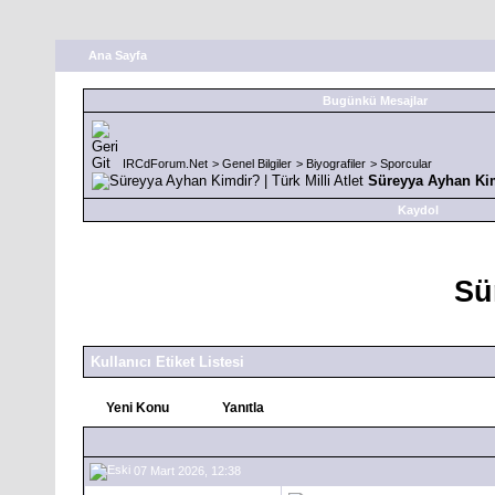
Ana Sayfa
Bugünkü Mesajlar
IRCdForum.Net
>
Genel Bilgiler
>
Biyografiler
>
Sporcular
Süreyya Ayhan Kimd
Kaydol
Sü
Kullanıcı Etiket Listesi
Yeni Konu
Yanıtla
07 Mart 2026, 12:38