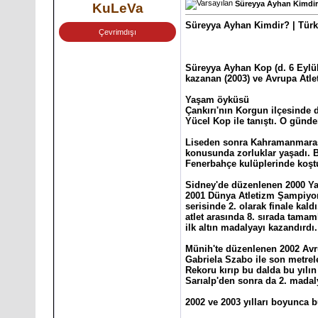
Süreyya Ayhan Kimdir? 
KuLeVa
Süreyya Ayhan Kimdir? | Türk 
Çevrimdışı
Süreyya Ayhan Kop (d. 6 Eylül
kazanan (2003) ve Avrupa Atlet
Yaşam öyküsü
Çankırı'nın Korgun ilçesinde d
Yücel Kop ile tanıştı. O günd
Liseden sonra Kahramanmaraş
konusunda zorluklar yaşadı. 
Fenerbahçe kulüplerinde koştu
Sidney'de düzenlenen 2000 Ya
2001 Dünya Atletizm Şampiyona
serisinde 2. olarak finale kald
atlet arasında 8. sırada tamam
ilk altın madalyayı kazandırdı.
Münih'te düzenlenen 2002 Avr
Gabriela Szabo ile son metrele
Rekoru kırıp bu dalda bu yılı
Sarıalp'den sonra da 2. madal
2002 ve 2003 yılları boyunca bu