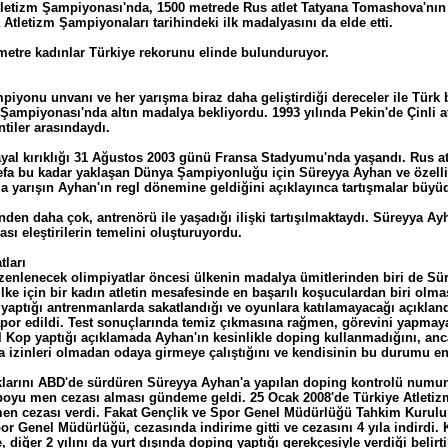
Atletizm Şampiyonası'nda, 1500 metrede Rus atlet Tatyana Tomashova'nın
 Atletizm Şampiyonaları tarihindeki ilk madalyasını da elde etti.
 metre kadınlar Türkiye rekorunu elinde bulunduruyor.
piyonu unvanı ve her yarışma biraz daha geliştirdiği dereceler ile Türk b
ampiyonası'nda altın madalya bekliyordu. 1993 yılında Pekin'de Çinli atl
tiler arasındaydı.
ayal kırıklığı 31 Ağustos 2003 günü Fransa Stadyumu'nda yaşandı. Rus a
fa bu kadar yaklaşan Dünya Şampiyonluğu için Süreyya Ayhan ve özellikle
a yarışın Ayhan'ın regl dönemine geldiğini açıklayınca tartışmalar büy
den daha çok, antrenörü ile yaşadığı ilişki tartışılmaktaydı. Süreyya A
sı eleştirilerin temelini oluşturuyordu.
tları
enlenecek olimpiyatlar öncesi ülkenin madalya ümitlerinden biri de Süre
ke için bir kadın atletin mesafesinde en başarılı koşuculardan biri olm
aptığı antrenmanlarda sakatlandığı ve oyunlara katılamayacağı açıklandı
rapor edildi. Test sonuçlarında temiz çıkmasına rağmen, görevini yapmay
l Kop yaptığı açıklamada Ayhan'ın kesinlikle doping kullanmadığını, a
ında izinleri olmadan odaya girmeye çalıştığını ve kendisinin bu durumu en
lıklarını ABD'de sürdüren Süreyya Ayhan'a yapılan doping kontrolü numune
boyu men cezası alması gündeme geldi. 25 Ocak 2008'de Türkiye Atletiz
en cezası verdi. Fakat Gençlik ve Spor Genel Müdürlüğü Tahkim Kurulu,
r Genel Müdürlüğü, cezasında indirime gitti ve cezasını 4 yıla indirdi. K
 diğer 2 yılını da yurt dışında doping yaptığı gerekçesiyle verdiği beli