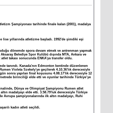
tletizm Şampiyonası tarihinde finale kalan (2001), madalya
lise yıllarında atletizme başladı. 1992'de şimdiki eşi
 okuduğu dönemde spora devam etmek ve antrenman yapmak
. Aksaray Belediye Spor Kulübü dışında MTA, Ankara ve
 atlet takası sonucunda ENKA'ya transfer oldu.
çimde tanındı. Kanada'nın Edmonton kentinde düzenlenen
umen Violeta Szekely'ye geçilerek 4.10.36'lık derecesiyle
ki gün sonra yapılan final koşusunu 4.08.17'lik derecesiyle 12
trede birinciliği elde etti ve oyunlar tarihinde Türkiye’ye
finalinde, Dünya ve Olimpiyat Şampiyonu Rumen atlet
ltın madalyayı elde etti. 3.58.79'luk derecesiyle Türkiye
mde Avrupa şampiyonalarında ilk altın madalyayı, Ruhi
arılı kadın atleti seçildi.