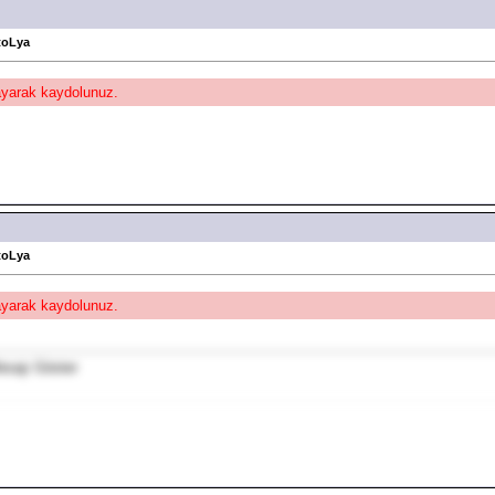
toLya
layarak kaydolunuz.
toLya
layarak kaydolunuz.