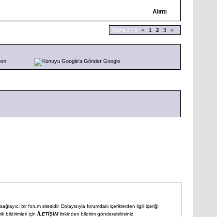
Alıntı
Sayfa 2 / 3
<
1
2
3
>
pon
Google
ğlayıcı bir forum sitesidir. Dolayısıyla forumdaki içeriklerden ilgili içeriği
 bildirimleri için
İLETİŞİM
linkinden bildirim gönderebilirsiniz.