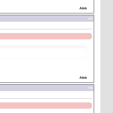
Alıntı
#
14
Alıntı
#
15