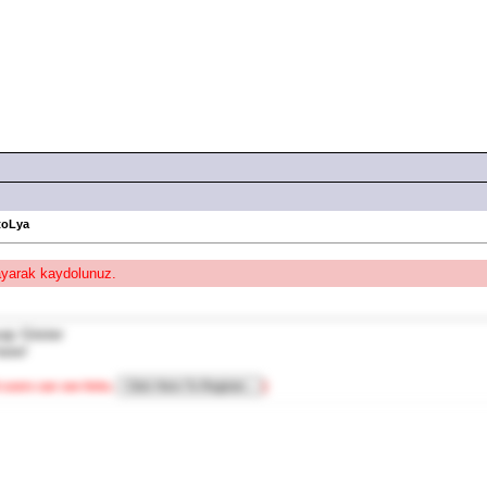
toLya
layarak kaydolunuz.
kere!
 users can see links.
]