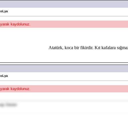
toLya
layarak kaydolunuz.
Atatürk, koca bir fikirdir. Kıt kafalara sığma
toLya
layarak kaydolunuz.