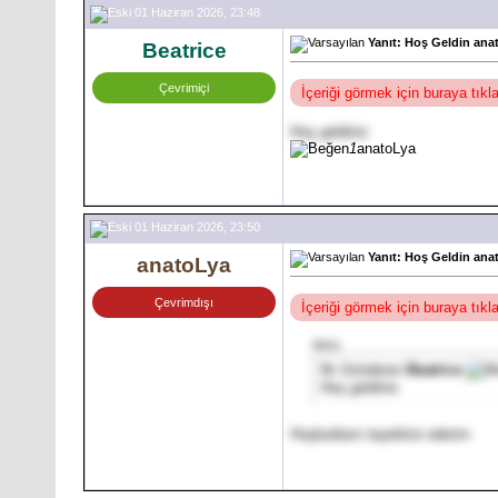
01 Haziran 2026, 23:48
Yanıt: Hoş Geldin ana
Beatrice
Çevrimiçi
İçeriği görmek için buraya tık
Hoş geldiniz
1
anatoLya
01 Haziran 2026, 23:50
Yanıt: Hoş Geldin ana
anatoLya
Çevrimdışı
İçeriği görmek için buraya tık
Alıntı:
İlk Gönderen
Beatrice
Hoş geldiniz
Hoşbuldum teşekkür ederim