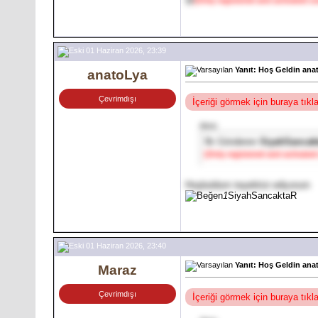
01 Haziran 2026, 23:39
Yanıt: Hoş Geldin ana
anatoLya
Çevrimdışı
İçeriği görmek için buraya tık
Alıntı:
İlk Gönderen
SiyahSancak
[Only registered and activated
Hoşbuldum teşekkür ediyorum
1
SiyahSancaktaR
01 Haziran 2026, 23:40
Yanıt: Hoş Geldin ana
Maraz
Çevrimdışı
İçeriği görmek için buraya tık