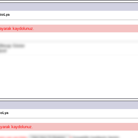
atoLya
klayarak kaydolunuz.
üzel
toLya
layarak kaydolunuz.
hoşgeldin kardeşim benim
ers can see links.
]