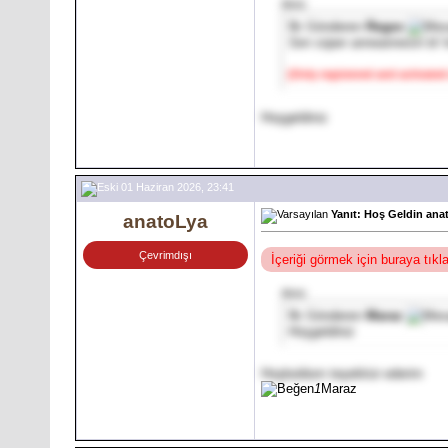
Alıntı:
İlk Gönderen
Regex
Sen süper anneannesin bi' 
[Only registered and activated
Hoşgeldiniz
01 Haziran 2026, 23:41
Yanıt: Hoş Geldin ana
anatoLya
Çevrimdışı
İçeriği görmek için buraya tık
Alıntı:
İlk Gönderen
Maraz
Hoşgeldiniz
Hoşbuldum teşekkür ederim
1
Maraz