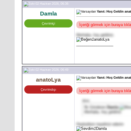
02 Haziran 2026, 06:36
Yanıt: Hoş Geldin ana
Damla
Çevrimiçi
İçeriği görmek için buraya tık
Merhaba, hoş geldiniz.
1
anatoLya
__________________
02 Haziran 2026, 06:49
Yanıt: Hoş Geldin ana
anatoLya
Çevrimdışı
İçeriği görmek için buraya tık
Alıntı:
İlk Gönderen
Damla
Merhaba, hoş geldiniz.
Hoşbuldum teşekkür ederim
1
Damla