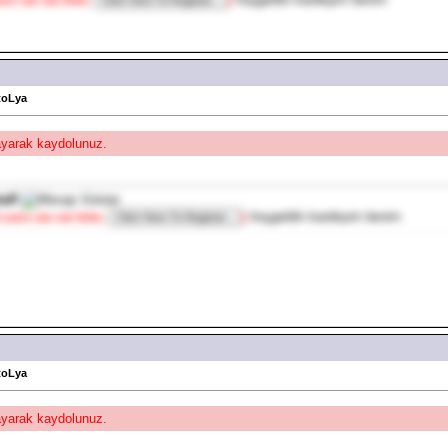
toLya
layarak kaydolunuz.
taR
hoşgeldin kardeşim benim
 users can see links.
]
toLya
layarak kaydolunuz.