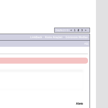
Sayfa 2 / 3
<
1
2
3
>
LinkBack
Konu Araçları
Görünüm Modları
#
11
Alıntı