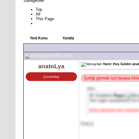
15
Beğeniler
Top
All
This Page
Yeni Konu
Yanıtla
01 Haziran 2026, 23:06
Yanıt: Hoş Geldin ana
anatoLya
Çevrimdışı
İçeriği görmek için buraya tık
Alıntı:
İlk Gönderen
Regex
Sen süper anneannesin bi' 
[Only registered and activated
Evet
))