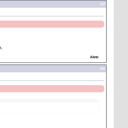
#
19
z.
Alıntı
#
20