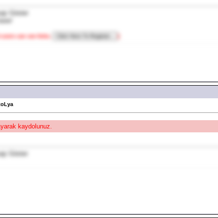
kere!
 users can see links.
]
toLya
layarak kaydolunuz.