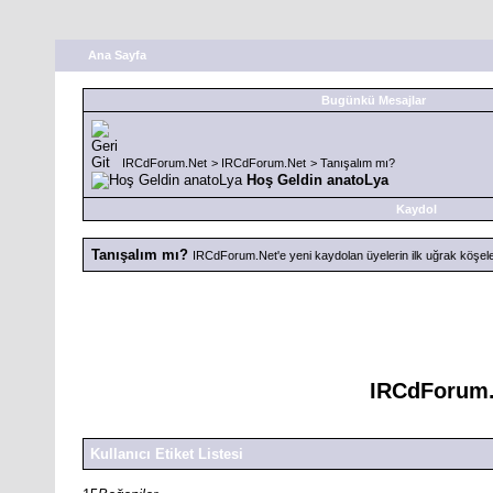
Ana Sayfa
Bugünkü Mesajlar
IRCdForum.Net
>
IRCdForum.Net
>
Tanışalım mı?
Hoş Geldin anatoLya
Kaydol
Tanışalım mı?
IRCdForum.Net'e yeni kaydolan üyelerin ilk uğrak köşele
IRCdForum.N
Kullanıcı Etiket Listesi