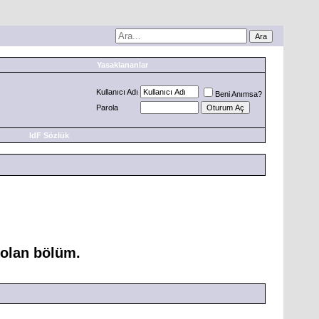
Yasaklananlar
Kullanıcı Adı
Beni Anımsa?
Parola
IdF Sözlük
 olan bölüm.