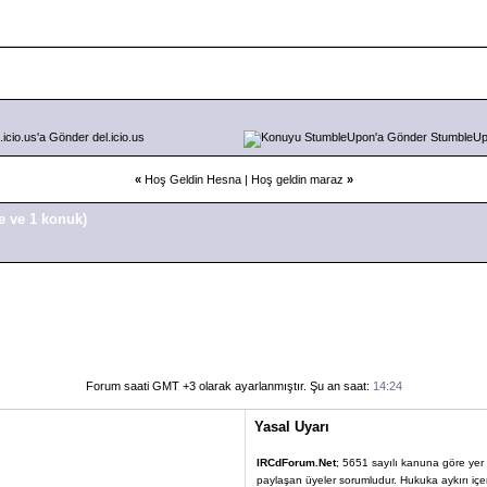
del.icio.us
StumbleU
«
Hoş Geldin Hesna
|
Hoş geldin maraz
»
e ve 1 konuk)
Forum saati GMT +3 olarak ayarlanmıştır. Şu an saat:
14:24
Yasal Uyarı
IRCdForum.Net
; 5651 sayılı kanuna göre yer sa
paylaşan üyeler sorumludur. Hukuka aykırı içerik