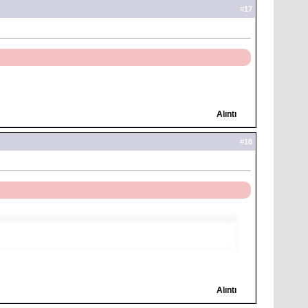
#
17
Alıntı
#
18
Alıntı