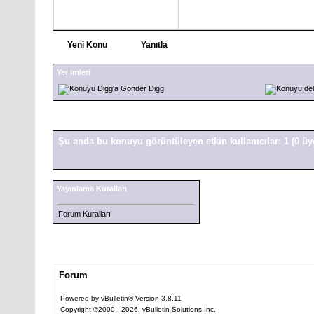
Yeni Konu
Yanıtla
Yer İmleri
Digg
Şu anda bu konuyu görüntüleyen etkin kullanıcılar: 1
(0 üy
Yayınlama Kuralları
Forum Kuralları
Forum
Powered by vBulletin® Version 3.8.11
Copyright ©2000 - 2026, vBulletin Solutions Inc.