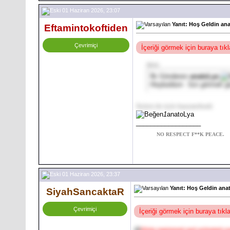
01 Haziran 2026, 23:07
Yanıt: Hoş Geldin an
Eftamintokoftiden
Çevrimiçi
İçeriği görmek için buraya tı
Alıntı:
İlk Gönderen
anatoLya
Hoşbuldum
Sizi görmek g
Sizleri de öyle hanımefendi
1
anatoLya
__________________
NO RESPECT F**K PEACE.
01 Haziran 2026, 23:37
Yanıt: Hoş Geldin ana
SiyahSancaktaR
Çevrimiçi
İçeriği görmek için buraya tık
@
[Only registered and activated us