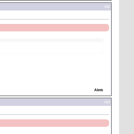
#
12
Alıntı
#
13