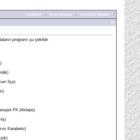
LinkBack
Konu Araçları
Görünüm Modları
#
1
aların programı şu şekilde:
)
ndik)
um İlçe)
r)
anspor FK (Aktepe)
niş)
zım Karabekir)
ürk)