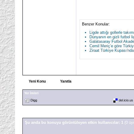
Benzer Konular:
Ligde attığı gollerle takı
Dünyanın en gizli futbol li
Galatasaray Futbol Akadem
Cemil Meriç’e göre Türkiy
Ziraat Türkiye Kupası'nd
Yeni Konu
Yanıtla
Yer İmleri
Digg
del.icio.us
Şu anda bu konuyu görüntüleyen etkin kullanıcılar: 1
(0 üy