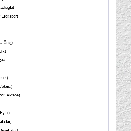
adıoğlu)
r Erokspor)
a Öniş)
dik)
çe)
türk)
 Adana)
or (Aktepe)
Eylül)
abekir)
Diyarbakır)