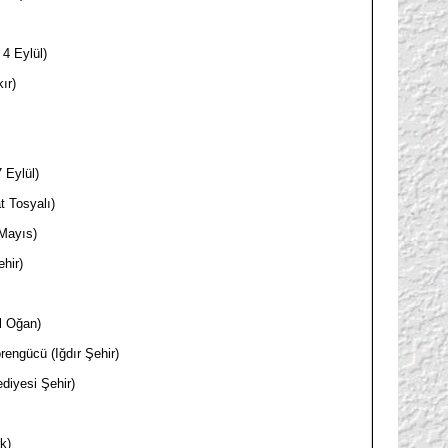
4 Eylül)
ır)
 Eylül)
 Tosyalı)
Mayıs)
hir)
l Oğan)
engücü (Iğdır Şehir)
iyesi Şehir)
k)