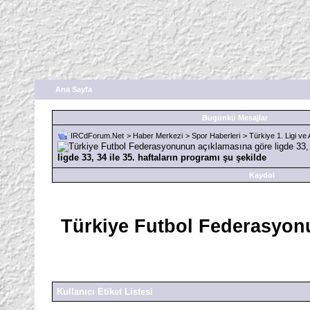
Ana Sayfa
Bugünkü Mesajlar
IRCdForum.Net
>
Haber Merkezi
>
Spor Haberleri
>
Türkiye 1. Ligi ve A
ligde 33, 34 ile 35. haftaların programı şu şekilde
Kaydol
Türkiye Futbol Federasyonun
Kullanıcı Etiket Listesi