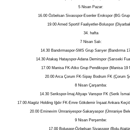
5 Nisan Pazar:
16.00 Özbelsan Sivasspor-Esenler Erokspor (BG Grup 
19.00 Amed Sportif Faaliyetler-Boluspor (Diyarbak
34. hafta
7 Nisan Salı:
14.30 Bandırmaspor-SMS Grup Sarıyer (Bandırma 17
14.30 Atakaş Hatayspor-Adana Demirspor (Sarıseki Fuat
17.00 Manisa FK-Atko Grup Pendikspor (Manisa 19 
20.00 Arca Çorum FK-Sipay Bodrum FK (Çorum Şe
8 Nisan Çarşamba:
14.30 Serikspor-İmaj Altyapı Vanspor FK (Serik İsmai
17.00 Alagöz Holding Iğdır FK-Emre Gökdemir İnşaat Ankara Keçiör
20.00 Eminevim Ümraniyespor-Sakaryaspor (Ümraniye Beled
9 Nisan Perşembe:
17.00 Boluspor-Özbelsan Sivasspor (Bolu Atatür