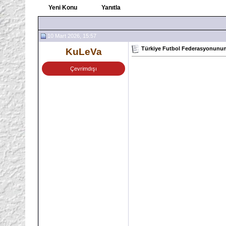
Yeni Konu
Yanıtla
10 Mart 2026, 15:57
Türkiye Futbol Federasyonunun a
KuLeVa
Çevrimdışı