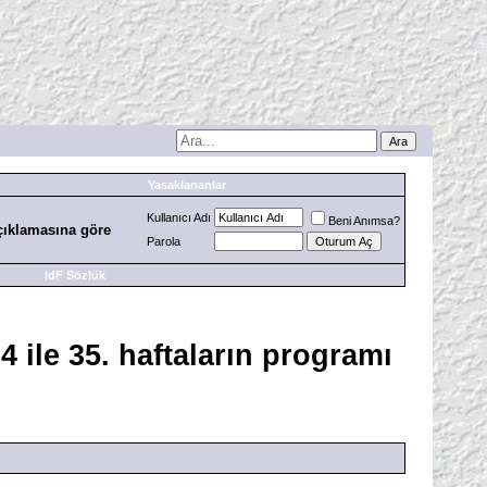
Yasaklananlar
Kullanıcı Adı
Beni Anımsa?
çıklamasına göre
Parola
IdF Sözlük
 ile 35. haftaların programı