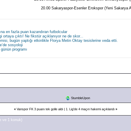
20.00 Sakaryaspor-Esenler Erokspor (Yeni Sakarya A
mına en fazla puan kazandıran futbolcular
gi ortaya çıktı! Ne fikstür açıklanıyor ne de skor...
isi, bugün yaptığı etkinlikle Florya Metin Oktay tesislerine veda etti.
e’de sosyoloji
a günün programı
StumbleUpon
«
Vanspor FK 3 puanı tek golle aldı
|
1. Lig'de 4 maçın hakemi açıklandı
»
e ve 1 konuk)