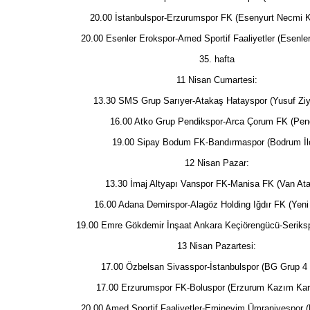
20.00 İstanbulspor-Erzurumspor FK (Esenyurt Necmi K
20.00 Esenler Erokspor-Amed Sportif Faaliyetler (Esenle
35. hafta
11 Nisan Cumartesi:
13.30 SMS Grup Sarıyer-Atakaş Hatayspor (Yusuf Ziy
16.00 Atko Grup Pendikspor-Arca Çorum FK (Pen
19.00 Sipay Bodum FK-Bandırmaspor (Bodrum İl
12 Nisan Pazar:
13.30 İmaj Altyapı Vanspor FK-Manisa FK (Van Ata
16.00 Adana Demirspor-Alagöz Holding Iğdır FK (Yeni
19.00 Emre Gökdemir İnşaat Ankara Keçiörengücü-Seriksp
13 Nisan Pazartesi:
17.00 Özbelsan Sivasspor-İstanbulspor (BG Grup 4 
17.00 Erzurumspor FK-Boluspor (Erzurum Kazım Kar
20.00 Amed Sportif Faaliyetler-Eminevim Ümraniyespor (