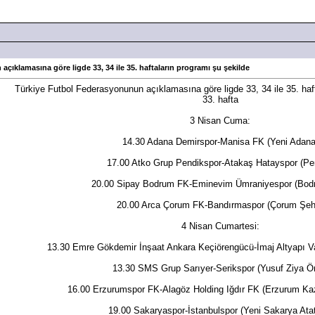
çıklamasına göre ligde 33, 34 ile 35. haftaların programı şu şekilde
Türkiye Futbol Federasyonunun açıklamasına göre ligde 33, 34 ile 35. haft
33. hafta
3 Nisan Cuma:
14.30 Adana Demirspor-Manisa FK (Yeni Adana
17.00 Atko Grup Pendikspor-Atakaş Hatayspor (Pe
20.00 Sipay Bodrum FK-Eminevim Ümraniyespor (Bodr
20.00 Arca Çorum FK-Bandırmaspor (Çorum Şehi
4 Nisan Cumartesi:
13.30 Emre Gökdemir İnşaat Ankara Keçiörengücü-İmaj Altyapı V
13.30 SMS Grup Sarıyer-Serikspor (Yusuf Ziya Ö
16.00 Erzurumspor FK-Alagöz Holding Iğdır FK (Erzurum Ka
19.00 Sakaryaspor-İstanbulspor (Yeni Sakarya Atat