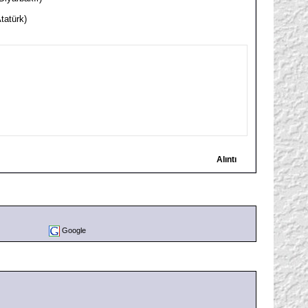
tatürk)
Alıntı
Google