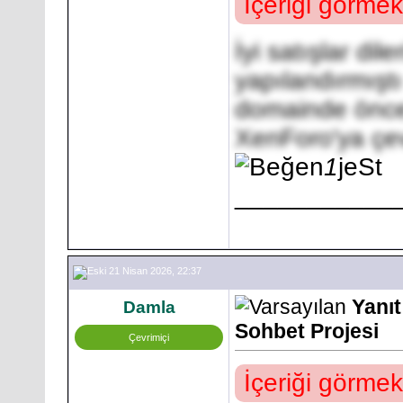
İçeriği görmek
İyi satışlar dil
yapılandırmıştı
domainde önce
XenForo'ya çev
1
jeSt
___________
21 Nisan 2026, 22:37
Yanı
Damla
Sohbet Projesi
Çevrimiçi
İçeriği görmek