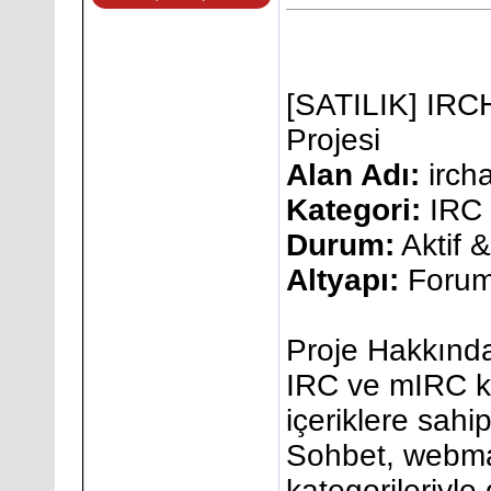
[SATILIK] IRC
Projesi
Alan Adı:
irch
Kategori:
IRC 
Durum:
Aktif 
Altyapı:
Forum 
Proje Hakkınd
IRC ve mIRC ku
içeriklere sahip
Sohbet, webma
kategorileriyle 