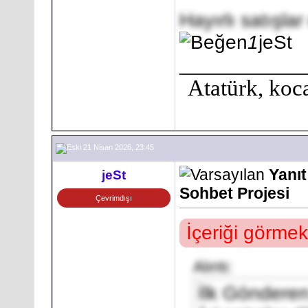
Hayırlı satışlar
1
jeSt
___________
Atatürk, koca
21 Nisan 2026, 23:45
Yanı
jeSt
Sohbet Projesi
Çevrimdışı
İçeriği görmek
Alıntı:
İlk Göndere