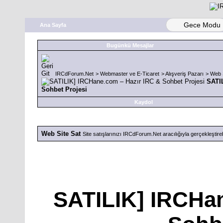
Gece Modu
Ana Sayfa
Bugünkü Mesajlar
IRCdForum.Net
>
Webmaster ve E-Ticaret
>
Alışveriş Pazarı
>
Web S
SATI
Sohbet Projesi
Kaydol
Web Site Sat
Site satışlarınızı IRCdForum.Net aracılığıyla gerçekleştirebi
SATILIK] IRCHan