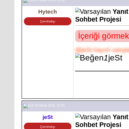
21 Nisan 2026, 21:58
Yanı
Hytech
Sohbet Projesi
Çevrimdışı
İçeriği görmek
@jeSt hayırlı satışl
1
jeSt
___________
21 Nisan 2026, 22:03
Yanı
jeSt
Sohbet Projesi
Çevrimdışı