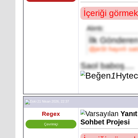
İçeriği görmek
Alıntı:
İlk Göndere
@jeSt hayırlı sat
Saol baboş....
1
Hyte
21 Nisan 2026, 22:37
Yanı
Regex
Sohbet Projesi
Çevrimiçi