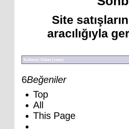
Sohbe
Site satışlar
aracılığıyla ger
Kullanıcı Etiket Listesi
6
Beğeniler
Top
All
This Page