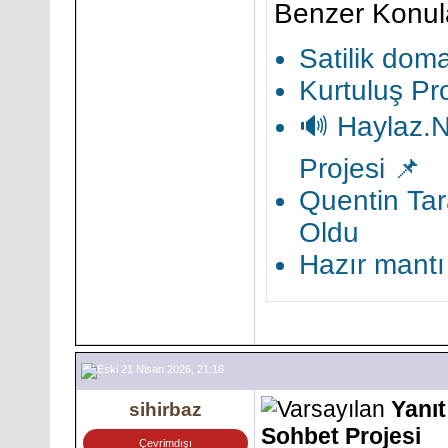
Benzer Konul
Satilik domai
Kurtuluş Pro
🔊 Haylaz.N
Projesi 📌
Quentin Tara
Oldu
Hazır mantı
21 Nisan 2026, 21:18
Yanı
sihirbaz
Sohbet Projesi
Çevrimdışı