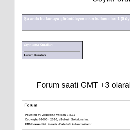
Şu anda bu konuyu görüntüleyen etkin kullanıcılar: 1
(0 üy
Yayınlama Kuralları
Forum Kuralları
Forum saati GMT +3 olarak
Forum
Powered by vBulletin® Version 3.8.11
Copyright ©2000 - 2026, vBulletin Solutions Inc.
IRCdForum.Net
, lisanslı vBulletin® kullanmaktadır.