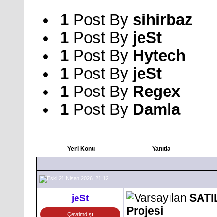
1
Post By
sihirbaz
1
Post By
jeSt
1
Post By
Hytech
1
Post By
jeSt
1
Post By
Regex
1
Post By
Damla
Yeni Konu
Yanıtla
21 Nisan 2026, 21:12
SATI
jeSt
Projesi
Çevrimdışı