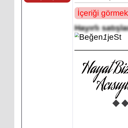
İçeriği görmek
Hayırlı satışla
1
jeSt
___________