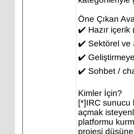
Öne Çıkan Ava
✔️ Hazır içerik 
✔️ Sektörel ve 
✔️ Geliştirmeye
✔️ Sohbet / ch
Kimler İçin?
[*]IRC sunucu k
açmak isteyenl
platformu kurm
projesi düşünenl