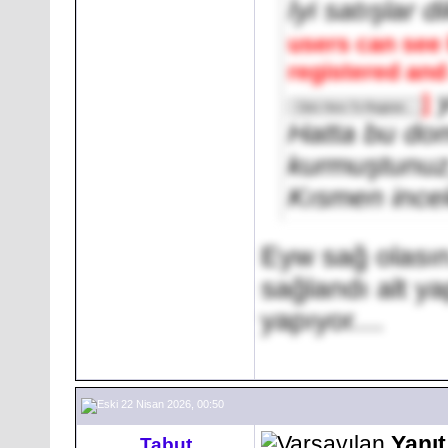
İyi satışlar d
users can see 
registered and
y
]
Hatta bu do
kurmuştunuz,
Kısmen incel
Eyw sağ olasın
sağlandı alt y
yapıyor....
22 Nisan 2026, 00:50
Yanı
Tabut