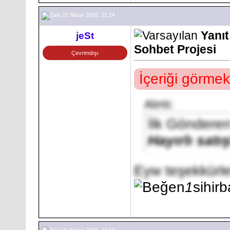
21 Nisan 2026, 21:24
Yanı
jeSt
Sohbet Projesi
Çevrimdışı
İçeriği görmek
Alıntı:
İlk Göndere
Hayırlı satış
Eyw teşekkürle
1
sihir