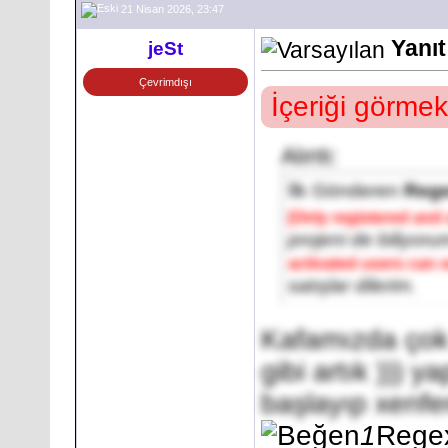
21 Nisan 2026, 23:47
Yanıt
jeSt
Çevrimdışı
İçeriği görmek
Alıntı:
İlk Gönderen
Reg
[Only registered and 
projeni de biliyo
activated users can s
satışlar dilerim.
Kafamızda çok 
gibi artık ))) y
başlayıp xenfer
1
Rege