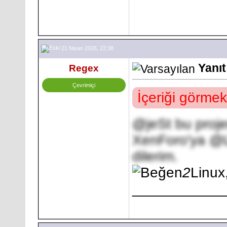
21 Nisan 2026, 22:38
Yanıt
Regex
Çevrimiçi
İçeriği görmek
@
jeSt
bu proje
XenForo'ya @
dilerim.
2
Linux
___________