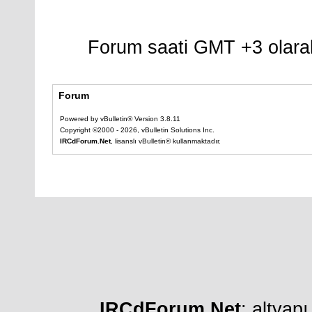
Forum saati GMT +3 olarak
Forum
Powered by vBulletin® Version 3.8.11
Copyright ©2000 - 2026, vBulletin Solutions Inc.
IRCdForum.Net
, lisanslı vBulletin® kullanmaktadır.
IRCdForum.Net
; altyap