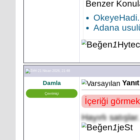
Benzer Konul
OkeyeHadi.C
Adana usulü 
1
Hyte
21 Nisan 2026, 21:48
Yanıt
Damla
Çevrimiçi
İçeriği görmek
Hayırlı satışlar.
1
jeSt
___________