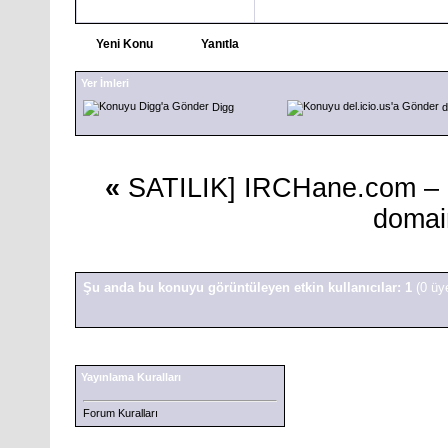
Yeni Konu
Yanıtla
Yer İmleri
Digg
d
«
SATILIK] IRCHane.com – H
domain
Şu anda bu konuyu görüntüleyen etkin kullanıcılar: 1
(0 üy
Yayınlama Kuralları
Forum Kuralları