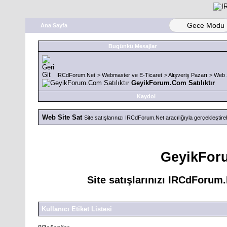
Gece Modu
Ana Sayfa
Bugünkü Mesajlar
IRCdForum.Net
>
Webmaster ve E-Ticaret
>
Alışveriş Pazarı
>
Web S
GeyikForum.Com Satılıktır
Kaydol
Web Site Sat
Site satışlarınızı IRCdForum.Net aracılığıyla gerçekleştirebi
GeyikForu
Site satışlarınızı IRCdForum.N
Kullanıcı Etiket Listesi