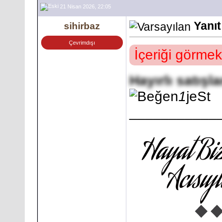
21 Nisan 2026, 22:05
Yanıt
sihirbaz
Çevrimdışı
İçeriği görmek
Hayırlı satışla
1
jeSt
___________