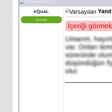
24 Nisan 2026, 12:41
Yanıt
eQuaL
Çevrimiçi
İçeriği görmek
Umarım, hayırl
var. Onları te
sürecinde olums
düşündüğün fiy
olur.
___________