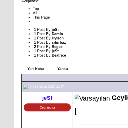
8
Beğeniler
Top
All
This Page
1
Post By
jeSt
1
Post By
Damla
1
Post By
Hytech
1
Post By
sihirbaz
2
Post By
Regex
1
Post By
jeSt
1
Post By
Beatrice
Yeni Konu
Yanıtla
21 Nisan 2026, 21:37
Geyi
jeSt
Çevrimdışı
[