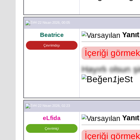
22 Nisan 2026, 00:05
Yanıt
Beatrice
Çevrimdışı
İçeriği görmek
Hayırlı olsun 
1
jeSt
22 Nisan 2026, 02:23
Yanıt
eLfida
Çevrimiçi
İçeriği görmek