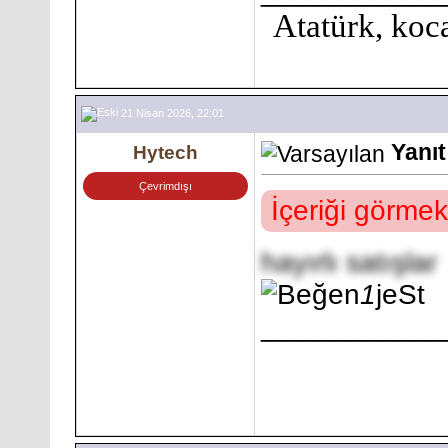
Atatürk, koca
21 Nisan 2026, 22:01
Yanıt
Hytech
Çevrimdışı
İçeriği görmek
hayırlı satışlar
1
jeSt
___________