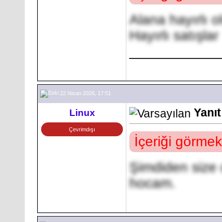
Alana hayırlı o
Hayırlı satışlar
___________
22 Nisan 2026, 17:51
Yanıt
Linux
Çevrimdışı
İçeriği görmek
Şimdiden size d
hocam.