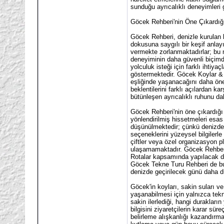
sunduğu ayrıcalıklı deneyimleri g
Göcek Rehberi'nin Öne Çıkardığ
Göcek Rehberi, denizle kurulan b
dokusuna saygılı bir keşif anlay
vermekte zorlanmaktadırlar; bu 
deneyiminin daha güvenli biçimde
yolculuk isteği için farklı ihtiy
göstermektedir. Göcek Koylar & R
eşliğinde yaşanacağını daha önem
beklentilerini farklı açılardan 
bütünleşen ayrıcalıklı ruhunu dah
Göcek Rehberi'nin öne çıkardığı 
yönlendirilmiş hissetmeleri esas 
düşünülmektedir; çünkü denizde g
seçeneklerini yüzeysel bilgilerle
çiftler veya özel organizasyon pl
ulaşamamaktadır. Göcek Rehberi, 
Rotalar kapsamında yapılacak do
Göcek Tekne Turu Rehberi de bu 
denizde geçirilecek günü daha dü
Göcek'in koyları, sakin suları ve
yaşanabilmesi için yalnızca tek
sakin ilerlediği, hangi durakla
bilgisini ziyaretçilerin karar s
belirleme alışkanlığı kazandırma