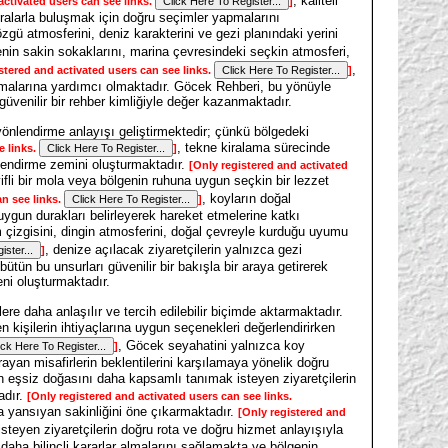
, kaliteli
activated users can see links.
]
fralarla buluşmak için doğru seçimler yapmalarını
zgü atmosferini, deniz karakterini ve gezi planındaki yerini
enin sakin sokaklarını, marina çevresindeki seçkin atmosferi,
,
stered and activated users can see links.
]
 almalarına yardımcı olmaktadır. Göcek Rehberi, bu yönüyle
 güvenilir bir rehber kimliğiyle değer kazanmaktadır.
yönlendirme anlayışı geliştirmektedir; çünkü bölgedeki
, tekne kiralama sürecinde
e links.
]
erlendirme zemini oluşturmaktadır.
[Only registered and activated
fli bir mola veya bölgenin ruhuna uygun seçkin bir lezzet
, koyların doğal
an see links.
]
uygun durakları belirleyerek hareket etmelerine katkı
m çizgisini, dingin atmosferini, doğal çevreyle kurduğu uyumu
, denize açılacak ziyaretçilerin yalnızca gezi
]
ün bu unsurları güvenilir bir bakışla bir araya getirerek
eni oluşturmaktadır.
re daha anlaşılır ve tercih edilebilir biçimde aktarmaktadır.
 kişilerin ihtiyaçlarına uygun seçenekleri değerlendirirken
, Göcek seyahatini yalnızca koy
]
rayan misafirlerin beklentilerini karşılamaya yönelik doğru
in eşsiz doğasını daha kapsamlı tanımak isteyen ziyaretçilerin
adır.
[Only registered and activated users can see links.
ma yansıyan sakinliğini öne çıkarmaktadır.
[Only registered and
 isteyen ziyaretçilerin doğru rota ve doğru hizmet anlayışıyla
daha bilinçli kararlar almalarını sağlamakta ve bölgenin