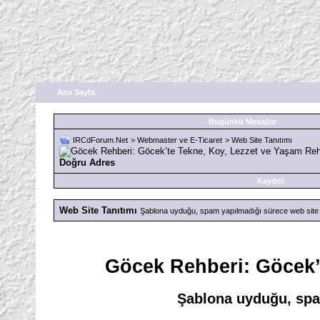
Ana Sayfa
Bugünkü Mesajlar
IRCdForum.Net
>
Webmaster ve E-Ticaret
>
Web Site Tanıtımı
Doğru Adres
Kaydol
Web Site Tanıtımı
Şablona uyduğu, spam yapılmadığı sürece web site tan
Göcek Rehberi: Göcek’
Şablona uyduğu, spam