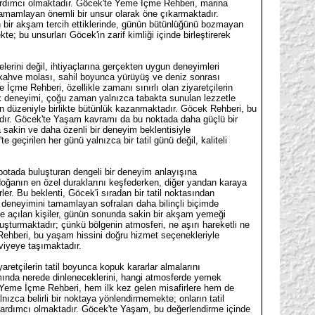
 yardımcı olmaktadır. Göcek'te Yeme İçme Rehberi, marina
ı tamamlayan önemli bir unsur olarak öne çıkarmaktadır.
n bir akşam tercih ettiklerinde, günün bütünlüğünü bozmayan
; bu unsurları Göcek'in zarif kimliği içinde birleştirerek
elerini değil, ihtiyaçlarına gerçekten uygun deneyimleri
kahve molası, sahil boyunca yürüyüş ve deniz sonrası
e İçme Rehberi, özellikle zamanı sınırlı olan ziyaretçilerin
k deneyimi, çoğu zaman yalnızca tabakta sunulan lezzetle
sin düzeniyle birlikte bütünlük kazanmaktadır. Göcek Rehberi, bu
adır. Göcek'te Yaşam kavramı da bu noktada daha güçlü bir
 sakin ve daha özenli bir deneyim beklentisiyle
geçirilen her günü yalnızca bir tatil günü değil, kaliteli
 potada buluşturan dengeli bir deneyim anlayışına
doğanın en özel duraklarını keşfederken, diğer yandan karaya
r. Bu beklenti, Göcek'i sıradan bir tatil noktasından
deneyimini tamamlayan sofraları daha bilinçli biçimde
ze açılan kişiler, günün sonunda sakin bir akşam yemeği
şturmaktadır; çünkü bölgenin atmosferi, ne aşırı hareketli ne
 Rehberi, bu yaşam hissini doğru hizmet seçenekleriyle
eviyeye taşımaktadır.
retçilerin tatil boyunca kopuk kararlar almalarını
amında nerede dinleneceklerini, hangi atmosferde yemek
e Yeme İçme Rehberi, hem ilk kez gelen misafirlere hem de
ızca belirli bir noktaya yönlendirmemekte; onların tatil
ne yardımcı olmaktadır. Göcek'te Yaşam, bu değerlendirme içinde