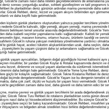
ğil, Göcek'te zamanı nasıl daha nitelikli geçirebileceklerini de anlamalarına
rini deniz sonrası yorgunluğu azaltan, sohbeti güzelleştiren ve tatil programın
Rehberi ile planladıkları deniz gününün ardından marina çevresinde daha saki
lar. Göcek Rehberi, deniz, lezzet ve yaşam akışını birbirinden ayrı görmemekte
 anlamlı ve daha keyifli hale getirmektedir.
den kişilerin günlük planlarını oluştururken yalnızca popüler tercihlere yönelm
 nedenle Göcek'te kahvaltı, öğle yemeği, akşam yemeği, marina çevresinde 
 kalitesini belirleyen temel unsurlar arasında değerlendirilmektedir. Göcek'te Yem
n daha isabetli seçimler yapmalarına katkı sağlamaktadır. Kaliteli bir yeme
ersonelin ilgisi, masanın konumu, ortamın huzuru, ürünlerin tazeliği ve servi
safirlerin Göcek'in ruhuna yakışan mekânlara yönelmelerine yardımcı olmakt
'te günlük hayat, aceleci tüketim alışkanlıklarından uzak, daha seçkin, daha
ziyaretçilerin bu yaşam çizgisini daha iyi anlamalarını sağlamakta ve Göcek'te 
ılığı haline getirmektedir.
günlük yaşam ayrıcalıkları, bölgenin doğal güzelliğiyle hizmet kalitesini aynı
eçiren misafirler, bir yandan Göcek Koylar & Rotalar kapsamında denizin ve 
unu lezzet, dinlenme ve sosyal yaşam alanlarında da sürdürmek istemektedirle
önemini daha belirgin hale getirmektedir. Göcek'te Yeme İçme Rehberi, deniz 
ilere güçlü bir kolaylık sağlamaktadır. Göcek Tekne Kiralama Rehberi ile deni
u doğal biçimde dengelenmektedir. Göcek'te Yaşam ise bu dengenin temelini olu
almakta, daha çok zarif, ölçülü ve huzurlu bir yaşam hissi vermektedir. Göcek
cek'te geçirdikleri zamanı daha özel, daha güvenli ve daha tatmin edici bir s
e, marina çevresi ve günlük yaşam tercihlerini bir arada değerlendirerek ziya
işiler, Göcek Tekne Turu Rehberi ile rotalarını planladıktan sonra günün dev
 akışını nasıl daha iyi hissedeceklerini düşünmektedirler. Bu süreçte Göcek't
iyaretçilere seçici bir bakış kazandırmaktadır. Göcek Rehberi, misafirleri yaln
or ihtiyaçlarını ve bölgeden almak istedikleri hissi birlikte değerlendirmeleri