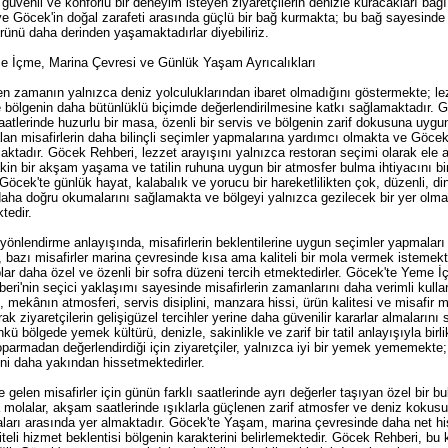
, güvenli ve konforlu bir deneyim isteyen ziyaretçilerin denizle kuracakları ba
ve Göcek'in doğal zarafeti arasında güçlü bir bağ kurmakta; bu bağ sayesinde 
rünü daha derinden yaşamaktadırlar diyebiliriz.
e İçme, Marina Çevresi ve Günlük Yaşam Ayrıcalıkları
en zamanın yalnızca deniz yolculuklarından ibaret olmadığını göstermekte; le
le bölgenin daha bütünlüklü biçimde değerlendirilmesine katkı sağlamaktadır. Gö
atlerinde huzurlu bir masa, özenli bir servis ve bölgenin zarif dokusuna uygu
an misafirlerin daha bilinçli seçimler yapmalarına yardımcı olmakta ve Göcek
aktadır. Göcek Rehberi, lezzet arayışını yalnızca restoran seçimi olarak ele 
kin bir akşam yaşama ve tatilin ruhuna uygun bir atmosfer bulma ihtiyacını bi
cek'te günlük hayat, kalabalık ve yorucu bir hareketlilikten çok, düzenli, din
i daha doğru okumalarını sağlamakta ve bölgeyi yalnızca gezilecek bir yer olm
tedir.
yönlendirme anlayışında, misafirlerin beklentilerine uygun seçimler yapmaları 
bazı misafirler marina çevresinde kısa ama kaliteli bir mola vermek istemektedi
ar daha özel ve özenli bir sofra düzeni tercih etmektedirler. Göcek'te Yeme İç
ri'nin seçici yaklaşımı sayesinde misafirlerin zamanlarını daha verimli kul
il, mekânın atmosferi, servis disiplini, manzara hissi, ürün kalitesi ve misa
ak ziyaretçilerin gelişigüzel tercihler yerine daha güvenilir kararlar almaları
kü bölgede yemek kültürü, denizle, sakinlikle ve zarif bir tatil anlayışıyla bi
parmadan değerlendirdiği için ziyaretçiler, yalnızca iyi bir yemek yememekt
ini daha yakından hissetmektedirler.
 gelen misafirler için günün farklı saatlerinde ayrı değerler taşıyan özel bir 
a molalar, akşam saatlerinde ışıklarla güçlenen zarif atmosfer ve deniz kokus
arı arasında yer almaktadır. Göcek'te Yaşam, marina çevresinde daha net hisse
liteli hizmet beklentisi bölgenin karakterini belirlemektedir. Göcek Rehberi, bu