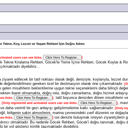
e Tekne, Koy, Lezzet ve Yaşam Rehberi İçin Doğru Adres
ctivated users can see links.
]
k Tekne Kiralama Rehberi, Göcek'te Yeme İçme Rehberi, Göcek Koylar & Rot
çıkmaktadır diyebiliriz...
iyaret edilecek bir tatil noktası olarak değil, deniziyle, koylarıyla, lezzet d
imde değerlendirilmesi gereken özel bir destinasyon olarak öne çıkarmaktadır.
[O
e gelen misafirlerin beklentilerine uygun tekne seçeneklerini daha bilinçli de
ekten ibaret olmamakta, doğru rota, doğru zamanlama, doğru hizmet anlayışı 
, tatil boyunca denizden dönen misafirlerin ve
see links.
]
r.
, mavi
[Only registered and activated users can see links.
]
ve daha verimli bir gezi anlayışı geliştirmelerine katkı sağlamaktadır.
[Only re
 değil, bölgenin sakin atmosferini, marina çevresindeki zarif düzenini ve doğay
ise denizle buluşmak isteyen ziyaretçilerin g
see links.
]
 yardımcı olmaktadır. Bu nedenle Göcek Rehberi, Göcek'i doğru tanımak, doğru 
 bir yol gösterici kimlik taşımaktadır diyebiliriz.