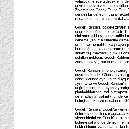
yalnızca nereye gideceklerini de
çevresindeki lezzet alternatifle
Ziyaretçiler, Göcek Tekne Turu 
dengeli bir deneyim yaşamaktadır
misafirlerin tatil planlarını daha
Göcek Rehberi, bölgeyi ziyaret e
seçmelerini önemsemektedir. Bu
dinlenme gibi ayrıntılar, tatilin
deneme yanılma sürecine girmede
sınırlı kalmamakta; karşılayan p
bütünlüğü ön plana çıkararak mi
anlam taşımaktadır; çünkü Göcek
şekillenmektedir. Göcek Rehberi, 
zaman anlayışının somut bir karş
Göcek Rehberi'nin öne çıkardığı 
dayanmaktadır. Göcek'te vakit g
döndüklerinde aynı kalite duygus
ayırmakta ve Göcek Rehberi'nin 
değerlendirmek isteyen ziyaretç
planladıklarında, tatilin tempos
de sıradan bir sakinlik içinde k
buluşturmakta ve misafirlerin Gö
Göcek Rehberi, Göcek'te yeme içm
önlemektedir. Denize açılacak k
yiyeceklerini ve Göcek'in sakin
bölgeyi daha önce deneyimlemiş z
beklentilerini, zamanlarını, konf