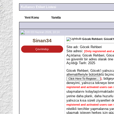
Kullanıcı Etiket Listesi
Yeni Konu
Yanıtla
03 Haziran 2026, 10:14
Göcek Rehberi: Göcek’t
Sinan34
Site adı: Göcek Rehberi
Çevrimdışı
Site adresi:
[Only registered and a
Açıklama: Göcek Rehberi, Göce
ve güvenilir bir adres olarak öne 
Açıldığı Tarih: 2025
Göcek Rehberi, Göcek'i yalnızca z
alternatifleriyle bütünlüklü biç
, bölgey
]
deneyimi, yalnızca tekneye binm
registered and activated users can 
ulaşmalarını kolaylaştırmaktadı
yerine daha planlı, daha huzurlu 
yalnızca kısa süreli ziyaretleri
registered and activated users can 
nitelikli tercihler yapmalarına
ulaşmak isteyen herkes için güçlü