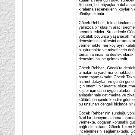
kutlama veya gün boyu sürecek ka
Rehberi, bu ihtiyaçların daha a
kiralama seçeneklerini koyların k
dönüşmektedir.
Göcek Rehberi, tekne kiralama s
yalnızca bir ulaşım aracı seçme
seçmektedirler. Bu nedenle Göce
yolculuk boyunca yaşanacak memn
deneyiminin kalitesini artırmakt
vermemekte, her koy aynı kalabal
oluşturmakta ve misafirlerin do
tamamlanmasına destek olarak gü
deneyimi haline gelmektedir.
Göcek Rehberi, Göcek'te denizle
almalarına yardımcı olmaktadır. 
önem taşımaktadır. Göcek Tekne K
hizmet detayları ve günün genel 
için önemli bir avantaj oluşturma
kişiler için daha uygun olurken,
anlaşılır hale getirmekte ve ziy
kültürünün içinde kendini göste
bu unsurları dengeli biçimde bir a
Göcek Rehberi'nin sunduğu yönlen
özel bir deneyim alanına taşımak
vermekte, doğanın korunaklı güze
bağlı olmaktadır. Göcek Tekne Ki
incelenmesini sağlamaktadır. Gö