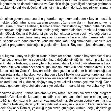
psamlı bir deniz deneyimi planladıklarında farklı tekne türlerine ve farklı r
çık görülmesine destek olmakta ve Göcek'in doğal güzelliğini aceleye getirm
arakteriyle birlikte değerlendirdiği için misafirlerin denizde geçirdikleri zaman 
ürecinde güven unsurunu öne çıkarırken aynı zamanda deniz keyfinin estetik 
mekte; günün ritmini, manzaranın akışını, yüzme molalarının huzurunu, yeme
k Tekne Kiralama Rehberi, hizmet arayan misafirlerin ayrıntıları daha dikkatl
uniyeti doğrudan etkilemektedir; geniş oturma alanları, temiz kullanım bölü
adır. Göcek Koylar & Rotalar bilgisi de bu noktada tekne seçimiyle doğrudan b
ık düzeyi, aynı deniz rengi veya aynı dinlenme hissi oluşturmamaktadır. Göcek
ğru seçeneklere daha güvenle yönelmelerine katkı sağlamaktadır. Göcek'te Yem
nlük programın bütünlüğünü güçlendirmektedir. Böylece tekne kiralama, koy 
 buluşmak isteyen kişilerin plansız hareket ederek zaman kaybetmelerini önle
Yaz sezonunda tekne seçenekleri hızla değerlendirildiği için erken planlama, 
iralama Rehberi, ziyaretçilerin bu süreci daha kontrollü yönetmelerine katkı 
akışı gibi konuların önceden düşünülmesini mümkün hale getirmektedir. Göcek K
ktadır; çünkü Göcek'in koyları birbirinden güzel olsa da her birinin sunduğu at
 bazı rotalar daha hareketli ve daha geniş keşif beklentisi taşıyan gruplara h
aretçilerin gün içinde karşılaşabilecekleri seçenekleri daha net değerlendirme
rmektedir; sakinlik, düzen, doğaya saygı ve kaliteli zaman geçirme isteği Göc
raya getirerek ziyaretçilerin deniz yolculuklarını daha bilinçli ve daha keyifli h
dirme anlayışı, tekne kiralama ve koy rotası seçimini yalnızca tatil program
tadır. Göcek'te denize açılan misafirler, sabah saatlerinde sakin bir başlan
lliği içinde huzurlu bir zaman yaşamaktadırlar. Bu akışın doğru kurulması, te
ralama Rehberi, deniz yolculuğunda kalite arayan kişiler için karar sürecini s
cek Koylar & Rotalar, yolculuğun yalnızca güzergâh kısmını değil, denizde g