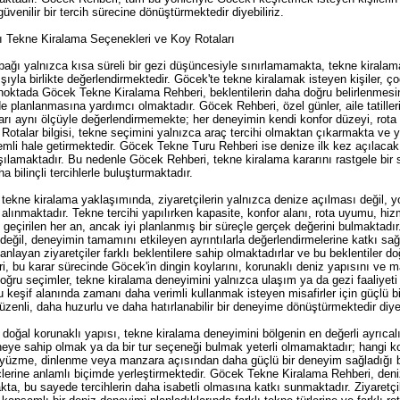
üvenilir bir tercih sürecine dönüştürmektedir diyebiliriz.
ı Tekne Kiralama Seçenekleri ve Koy Rotaları
ağı yalnızca kısa süreli bir gezi düşüncesiyle sınırlamamakta, tekne kiralama 
ışıyla birlikte değerlendirmektedir. Göcek'te tekne kiralamak isteyen kişiler,
noktada Göcek Tekne Kiralama Rehberi, beklentilerin daha doğru belirlenmesi
 planlanmasına yardımcı olmaktadır. Göcek Rehberi, özel günler, aile tatilleri
açları aynı ölçüyle değerlendirmemekte; her deneyimin kendi konfor düzeyi, rota 
otalar bilgisi, tekne seçimini yalnızca araç tercihi olmaktan çıkarmakta ve 
li hale getirmektedir. Göcek Tekne Turu Rehberi ise denize ilk kez açılacak 
karşılamaktadır. Bu nedenle Göcek Rehberi, tekne kiralama kararını rastgele b
a bilinçli tercihlerle buluşturmaktadır.
tekne kiralama yaklaşımında, ziyaretçilerin yalnızca denize açılması değil, y
alınmaktadır. Tekne tercihi yapılırken kapasite, konfor alanı, rota uyumu, hizme
eçirilen her an, ancak iyi planlanmış bir süreçle gerçek değerini bulmaktadı
 değil, deneyimin tamamını etkileyen ayrıntılarla değerlendirmelerine katkı sağ
anlayan ziyaretçiler farklı beklentilere sahip olmaktadırlar ve bu beklentiler 
bu karar sürecinde Göcek'in dingin koylarını, korunaklı deniz yapısını ve ma
ğru seçimler, tekne kiralama deneyimini yalnızca ulaşım ya da gezi faaliyeti 
keşif alanında zamanı daha verimli kullanmak isteyen misafirler için güçlü 
zenli, daha huzurlu ve daha hatırlanabilir bir deneyime dönüştürmektedir diyeb
 doğal korunaklı yapısı, tekne kiralama deneyimini bölgenin en değerli ayrıcalı
neye sahip olmak ya da bir tur seçeneği bulmak yeterli olmamaktadır; hangi ko
rın yüzme, dinlenme veya manzara açısından daha güçlü bir deneyim sağladığı 
üreçlerine anlamlı biçimde yerleştirmektedir. Göcek Tekne Kiralama Rehberi, de
kta, bu sayede tercihlerin daha isabetli olmasına katkı sunmaktadır. Ziyaretçil