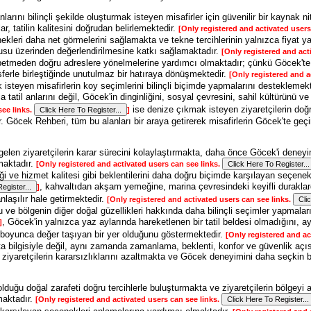
nlarını bilinçli şekilde oluşturmak isteyen misafirler için güvenilir bir kaynak 
r, tatilin kalitesini doğrudan belirlemektedir.
[Only registered and activated users
enekleri daha net görmelerini sağlamakta ve tekne tercihlerinin yalnızca fiyat 
usu üzerinden değerlendirilmesine katkı sağlamaktadır.
[Only registered and act
etmeden doğru adreslere yönelmelerine yardımcı olmaktadır; çünkü Göcek'te iy
osferle birleştiğinde unutulmaz bir hatıraya dönüşmektedir.
[Only registered and a
steyen misafirlerin koy seçimlerini bilinçli biçimde yapmalarını desteklemek
ca tatil anlarını değil, Göcek'in dinginliğini, sosyal çevresini, sahil kültürünü 
ise denize çıkmak isteyen ziyaretçilerin doğ
see links.
]
. Göcek Rehberi, tüm bu alanları bir araya getirerek misafirlerin Göcek'te geç
elen ziyaretçilerin karar sürecini kolaylaştırmakta, daha önce Göcek'i deneyiml
maktadır.
[Only registered and activated users can see links.
ği ve hizmet kalitesi gibi beklentilerini daha doğru biçimde karşılayan seçene
, kahvaltıdan akşam yemeğine, marina çevresindeki keyifli duraklar
]
nlaşılır hale getirmektedir.
[Only registered and activated users can see links.
ve bölgenin diğer doğal güzellikleri hakkında daha bilinçli seçimler yapmala
, Göcek'in yalnızca yaz aylarında hareketlenen bir tatil beldesi olmadığını, 
]
l boyunca değer taşıyan bir yer olduğunu göstermektedir.
[Only registered and ac
ota bilgisiyle değil, aynı zamanda zamanlama, beklenti, konfor ve güvenlik açı
ziyaretçilerin kararsızlıklarını azaltmakta ve Göcek deneyimini daha seçkin 
uğu doğal zarafeti doğru tercihlerle buluşturmakta ve ziyaretçilerin bölgeyi acel
maktadır.
[Only registered and activated users can see links.