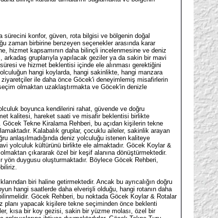
sürecini konfor, güven, rota bilgisi ve bölgenin doğal
 çoğu zaman birbirine benzeyen seçenekler arasında karar
ne, hizmet kapsamının daha bilinçli incelenmesine ve deniz
, arkadaş gruplarıyla yapılacak geziler ya da sakin bir mavi
süresi ve hizmet beklentisi içinde ele alınması gerektiğini
yolculuğun hangi koylarda, hangi sakinlikte, hangi manzara
ziyaretçiler ile daha önce Göcek'i deneyimlemiş misafirlerin
ir seçim olmaktan uzaklaştırmakta ve Göcek'in denizle
olculuk boyunca kendilerini rahat, güvende ve doğru
t kalitesi, hareket saati ve misafir beklentisi birlikte
r. Göcek Tekne Kiralama Rehberi, bu açıdan kişilerin tekne
lamaktadır. Kalabalık gruplar, çocuklu aileler, sakinlik arayan
doğru anlaşılmadığında deniz yolculuğu istenen kaliteye
vi yolculuk kültürünü birlikte ele almaktadır. Göcek Koylar &
olmaktan çıkararak özel bir keşif alanına dönüştürmektedir.
bir yön duygusu oluşturmaktadır. Böylece Göcek Rehberi,
iliriz.
klarından biri haline getirmektedir. Ancak bu ayrıcalığın doğru
yun hangi saatlerde daha elverişli olduğu, hangi rotanın daha
bilinmelidir. Göcek Rehberi, bu noktada Göcek Koylar & Rotalar
niz planı yapacak kişilere tekne seçiminden önce beklenti
er, kısa bir koy gezisi, sakin bir yüzme molası, özel bir