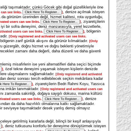
niteliği taşımaktadır; çünkü Göcek gibi doğal güzellikleriyle öne
, denize açılmak isteyen
 can see links.
]
ya da görünüm üzerinden değil, hizmet kalitesi, rota uygunluğu,
, ziyaretçilerin
ivated users can see links.
]
i bir sofra deneyimi, deniz manzarasıyla, yerel lezzetlerle,
, bölgenin
ctivated users can see links.
]
tedir.
[Only registered and activated users can see links.
ve bölgenin zarif günlük akışını da görünür kılmaktadır.
[Only
ru güzergâh, doğru hizmet ve doğru beklenti yönetimiyle
irecekleri zamanı daha değerli, daha düzenli ve daha güvenli
emiş misafirlerin ise yeni alternatifleri daha seçici biçimde
, özel tekne deneyimi yaşamak isteyen kişilerin denizde
]
klere ulaşmalarını sağlamaktadır.
[Only registered and activated
dan deniz sonrası tercih edilebilecek seçkin mekânlara kadar
, ziyaretçilerin Bedri Rahmi Koyu, Yassıca
]
rına imkân tanımaktadır.
[Only registered and activated users can
aynı zamanda sakinliği, doğaya saygılı dokusu, marina kültürü
, denize
tivated users can see links.
]
sından da daha hazırlıklı olmalarına katkı sağlamaktadır.
bir seviyeye taşımaktadır desek yanlış demiş olmayız
eye getirilmiş kararlarla değil, bilinçli bir keşif anlayışıyla
, deniz tutkusunu konforlu bir deneyime dönüştürmek isteyen
]