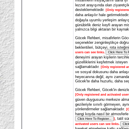
misafirlerin ihtiyaçlarını daha 
lezzet arayışında olan ziyaretçi
desteklemektedir.
[Only registere
daha anlaşılır hale getirmektedir
doğayla uyumlu yerleşim anlayı
günübirlik deniz keyfi arayan mi
yalnızca bilgi aktaran bir kaynak
Göcek Rehberi, misafirlerin Göce
seçenekler zenginleştikçe doğru
beklentileri, bütçeyi, rota isteğ
users can see links.
deneyimi arayan kişilerin tercihl
güzelliklerini keşfetmek isteyen
sağlamaktadır.
[Only registered a
ve sosyal dokusunu daha anlaşıl
heyecanına değil, aynı zamanda d
Göcek'te daha huzurlu, daha seçk
Göcek Rehberi, Göcek'in denizle, 
[Only registered and activated user
güven duygusunu merkeze almal
gezileriyle sınırlı görmeyen, ayn
yönlendirmeler sağlamaktadır.
[
hangi koyda nasıl bir atmosferle
, tatil 
]
activated users can see links.
hareket etmelerine katkı sağlama