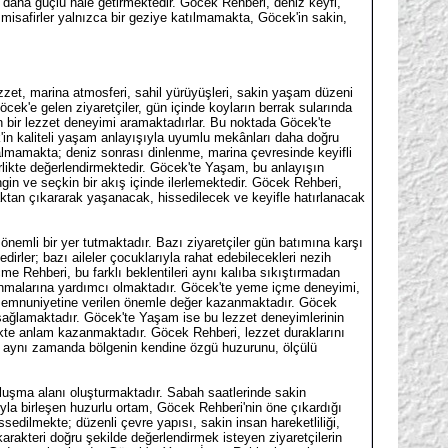
ğı daha güçlü hale getirmektedir. Göcek Rehberi, deniz keyfi,
misafirler yalnızca bir geziye katılmamakta, Göcek'in sakin,
zzet, marina atmosferi, sahil yürüyüşleri, sakin yaşam düzeni
cek'e gelen ziyaretçiler, gün içinde koyların berrak sularında
n bir lezzet deneyimi aramaktadırlar. Bu noktada Göcek'te
'in kaliteli yaşam anlayışıyla uyumlu mekânları daha doğru
almamakta; deniz sonrası dinlenme, marina çevresinde keyifli
rlikte değerlendirmektedir. Göcek'te Yaşam, bu anlayışın
gin ve seçkin bir akış içinde ilerlemektedir. Göcek Rehberi,
aktan çıkararak yaşanacak, hissedilecek ve keyifle hatırlanacak
önemli bir yer tutmaktadır. Bazı ziyaretçiler gün batımına karşı
rler; bazı aileler çocuklarıyla rahat edebilecekleri nezih
me Rehberi, bu farklı beklentileri aynı kalıba sıkıştırmadan
lanmalarına yardımcı olmaktadır. Göcek'te yeme içme deneyimi,
fir memnuniyetine verilen önemle değer kazanmaktadır. Göcek
nı sağlamaktadır. Göcek'te Yaşam ise bu lezzet deneyimlerinin
rlikte anlam kazanmaktadır. Göcek Rehberi, lezzet duraklarını
e; aynı zamanda bölgenin kendine özgü huzurunu, ölçülü
buluşma alanı oluşturmaktadır. Sabah saatlerinde sakin
uyla birleşen huzurlu ortam, Göcek Rehberi'nin öne çıkardığı
dilmekte; düzenli çevre yapısı, sakin insan hareketliliği,
 karakteri doğru şekilde değerlendirmek isteyen ziyaretçilerin