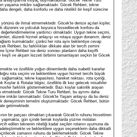
ota anlayışlarına ihtiyaç duymaktadırlar. Göcek Tekne Turu
eden yaşama imkânı sağlamaktadır. Göcek Rehberi, tekne
daha dengeli, daha konforlu ve daha nitelikli bir keşif sürecine
yönünü de ihmal etmemektedir. Göcek'te denize açılan kişiler,
k düzenini ve yolculuk boyunca hissedilecek konforu da
i değerlendirmelerine yardımcı olmaktadır. Uygun tekne seçimi,
mleri, düzenli hizmet anlayışı ve rotaya uygun donanım, deniz
ağlantı kurmaktadır; çünkü her rota aynı beklentiye cevap
 Rehberi, bu farklılıkları dikkate alan bir tercih zemini
e İçme Rehberi ise deniz sonrası planların daha keyifli
keşfi ve akşam lezzeti birbirini tamamlayan seçkin bir Göcek
mekte ve özellikle yoğun dönemlerde daha isabetli kararlar
doğru rota seçimi ve beklentilere uygun hizmet tercihi büyük
sağlamakta; tekne kapasitesi, hareket noktası, rota içeriği,
oylar & Rotalar bilgisi, özellikle ilk kez gelecek misafirler
mosfer farklılık göstermektedir. Bazı koylar sakinlik arayan
itap etmektedir. Göcek Tekne Turu Rehberi, bu ayrımı daha
lerine imkân tanımaktadır. Göcek'te Yaşam anlayışı da bu deniz
ek deneyiminin temelini oluşturmaktadır. Göcek Rehberi, bütün
ale getirmektedir.
ının bir parçası olmaktan çıkararak Göcek'in ruhunu hissettiren
gıç yapmakta, gün içinde berrak koylarda yüzme molaları
rcih edilen teknenin niteliği kadar seçilen rotanın uyumuna da
adeleştirmekte ve beklentilere uygun seçeneklerin daha dikkatli
eçirilecek zamanın ruhunu da belirlemektedir. Göcek Tekne