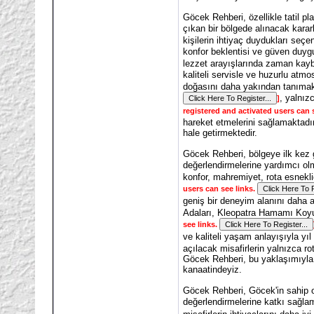
Göcek Rehberi, özellikle tatil pla
çıkan bir bölgede alınacak kararla
kişilerin ihtiyaç duydukları seç
konfor beklentisi ve güven duyg
lezzet arayışlarında zaman kayb
kaliteli servisle ve huzurlu atm
doğasını daha yakından tanımak i
, yalnız
]
registered and activated users can 
hareket etmelerini sağlamaktadır
hale getirmektedir.
Göcek Rehberi, bölgeye ilk kez g
değerlendirmelerine yardımcı ol
konfor, mahremiyet, rota esnekli
users can see links.
geniş bir deneyim alanını daha a
Adaları, Kleopatra Hamamı Koyu 
see links.
ve kaliteli yaşam anlayışıyla yı
açılacak misafirlerin yalnızca r
Göcek Rehberi, bu yaklaşımıyla 
kanaatindeyiz.
Göcek Rehberi, Göcek'in sahip old
değerlendirmelerine katkı sağla