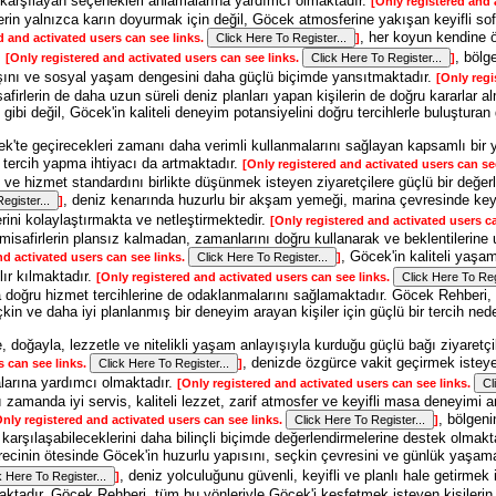
iyi karşılayan seçenekleri anlamalarına yardımcı olmaktadır.
[Only registered and 
lerin yalnızca karın doyurmak için değil, Göcek atmosferine yakışan keyifli so
, her koyun kendine ö
d and activated users can see links.
]
.
, bölg
[Only registered and activated users can see links.
]
şını ve sosyal yaşam dengesini daha güçlü biçimde yansıtmaktadır.
[Only regi
safirlerin de daha uzun süreli deniz planları yapan kişilerin de doğru kararlar
 gibi değil, Göcek'in kaliteli deneyim potansiyelini doğru tercihlerle buluşturan
k'te geçirecekleri zamanı daha verimli kullanmalarını sağlayan kapsamlı bir 
 tercih yapma ihtiyacı da artmaktadır.
[Only registered and activated users can se
ini ve hizmet standardını birlikte düşünmek isteyen ziyaretçilere güçlü bir değ
, deniz kenarında huzurlu bir akşam yemeği, marina çevresinde keyi
]
erini kolaylaştırmakta ve netleştirmektedir.
[Only registered and activated users c
 misafirlerin plansız kalmadan, zamanlarını doğru kullanarak ve beklentilerine 
, Göcek'in kaliteli yaşa
nd activated users can see links.
]
ır kılmaktadır.
[Only registered and activated users can see links.
oğru hizmet tercihlerine de odaklanmalarını sağlamaktadır. Göcek Rehberi, büt
in ve daha iyi planlanmış bir deneyim arayan kişiler için güçlü bir tercih ned
doğayla, lezzetle ve nitelikli yaşam anlayışıyla kurduğu güçlü bağı ziyaretçile
, denizde özgürce vakit geçirmek isteyen
s can see links.
]
arına yardımcı olmaktadır.
[Only registered and activated users can see links.
ı zamanda iyi servis, kaliteli lezzet, zarif atmosfer ve keyifli masa deneyimi a
, bölgen
Only registered and activated users can see links.
]
 karşılaşabileceklerini daha bilinçli biçimde değerlendirmelerine destek olmakt
sürecinin ötesinde Göcek'in huzurlu yapısını, seçkin çevresini ve günlük yaşa
, deniz yolculuğunu güvenli, keyifli ve planlı hale getirmek
]
ktadır. Göcek Rehberi, tüm bu yönleriyle Göcek'i keşfetmek isteyen kişilerin 