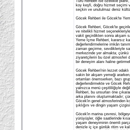
Turu Rehberi ise özellikle planlı
koy keşfi, doğru hizmet seçimi 
seçkin ve unutulmaz deniz kültü
Göcek Rehberi ile Göcek'te Yem
Göcek Rehberi, Göcek'te geçiril
ve nitelikli hizmet seçenekleriy
vakit geçirdikten sonra akşam sa
Yeme İçme Rehberi, kararsız kal
değerlendirmelerine imkân tanım
zaman geçirme, sevdikleriyle sa
merkezinde yer almakta; çünkü Gö
ziyaretçilerin bu özel atmosfer
bir deneyim alanı haline getirmek
Göcek Rehberi'nin lezzet odaklı 
sakin bir akşam yemeği ararken, 
ortamları önemserken, bazı grupl
değerlendirmekte ve Göcek Rehbe
yalnızca menü çeşitliliğiyle değ
Rehberi, bu unsurları öne çıkarar
arka planını oluşturmaktadır; çün
Göcek'in genel atmosferinden ko
şıklığını ve dingin yaşam çizgis
Göcek'in marina çevresi, bölgeye
yürüyüşler, öğle saatlerinde kıs
yaşam deneyiminin önemli parçal
denizle iç içe günlük ritim ve ka