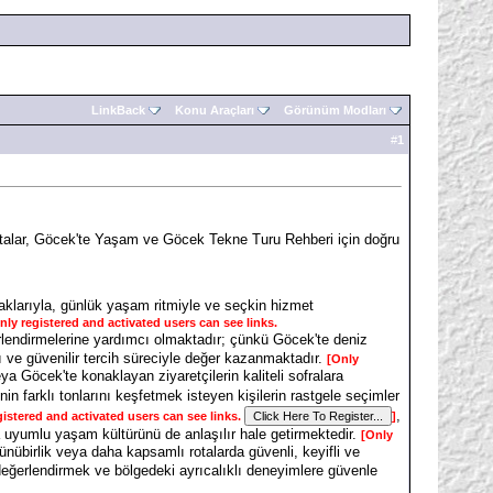
LinkBack
Konu Araçları
Görünüm Modları
#
1
alar, Göcek'te Yaşam ve Göcek Tekne Turu Rehberi için doğru
uraklarıyla, günlük yaşam ritmiyle ve seçkin hizmet
nly registered and activated users can see links.
ğerlendirmelerine yardımcı olmaktadır; çünkü Göcek'te deniz
ve güvenilir tercih süreciyle değer kazanmaktadır.
[Only
ya Göcek'te konaklayan ziyaretçilerin kaliteli sofralara
nin farklı tonlarını keşfetmek isteyen kişilerin rastgele seçimler
,
gistered and activated users can see links.
]
la uyumlu yaşam kültürünü de anlaşılır hale getirmektedir.
[Only
ünübirlik veya daha kapsamlı rotalarda güvenli, keyifli ve
değerlendirmek ve bölgedeki ayrıcalıklı deneyimlere güvenle