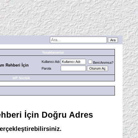
Yasaklananlar
Kullanıcı Adı
Beni Anımsa?
am Rehberi İçin
Parola
IdF Sözlük
hberi İçin Doğru Adres
çekleştirebilirsiniz.