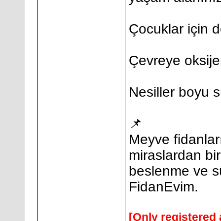
Çocuklar için 
Çevreye oksije
Nesiller boyu s
📌
Meyve fidanlar
miraslardan bir
beslenme ve sü
FidanEvim.
[Only registered 