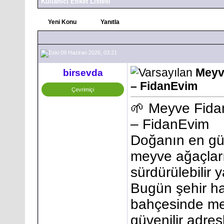
Kullanıcı Etiket Listesi
Yeni Konu
Yanıtla
09 Haziran 2026, 03:21
Meyv
birsevda
– FidanEvim
Çevrimiçi
🌱 Meyve Fida
– FidanEvim
Doğanın en güz
meyve ağaçlar
sürdürülebilir 
Bugün şehir h
bahçesinde mey
güvenilir adres