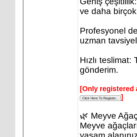
Geniş çeşitlilik
ve daha birçok
Profesyonel d
uzman tavsiyel
Hızlı teslimat:
gönderim.
[Only registered 
]
🌿 Meyve Ağaçl
Meyve ağaçları
yaşam alanınız