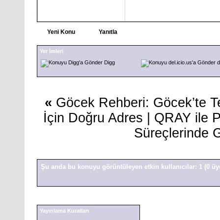
Yeni Konu
Yanıtla
Yer İmleri
Digg
d
«
Göcek Rehberi: Göcek’te T
İçin Doğru Adres
|
QRAY ile 
Süreçlerinde 
Şu anda bu konuyu görüntüleyen etkin kullanıcılar: 1
(0 üy
Yayınlama Kuralları