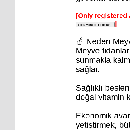
[Only registered 
]
🍎 Neden Meyv
Meyve fidanlar
sunmakla kalm
sağlar.
Sağlıklı besle
doğal vitamin 
Ekonomik avan
yetiştirmek, bü