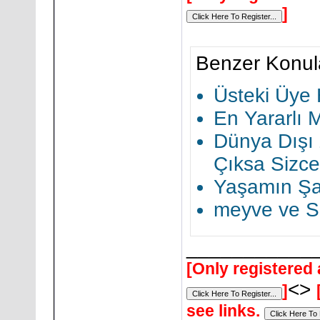
]
Benzer Konul
Üsteki Üye
En Yararlı 
Dünya Dışı 
Çıksa Sizce
Yaşamın Şart
meyve ve Se
___________
[Only registered 
<>
]
see links.