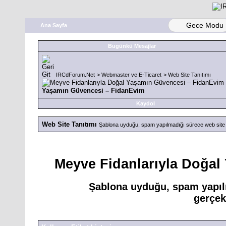
Gece Modu
Ana Sayfa
Bugünkü Mesajlar
IRCdForum.Net
>
Webmaster ve E-Ticaret
>
Web Site Tanıtımı
Yaşamın Güvencesi – FidanEvim
Kaydol
Web Site Tanıtımı
Şablona uyduğu, spam yapılmadığı sürece web site tan
Meyve Fidanlarıyla Doğal
Şablona uyduğu, spam yapılm
gerçekl