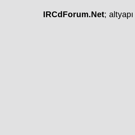
IRCdForum.Net
; altyap