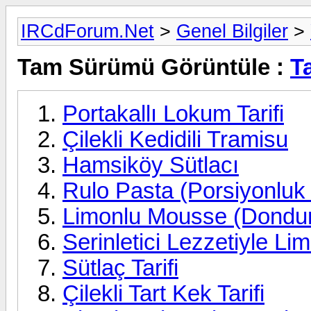
IRCdForum.Net
>
Genel Bilgiler
>
Tam Sürümü Görüntüle :
Ta
Portakallı Lokum Tarifi
Çilekli Kedidili Tramisu
Hamsiköy Sütlacı
Rulo Pasta (Porsiyonluk 
Limonlu Mousse (Dondurm
Serinletici Lezzetiyle Li
Sütlaç Tarifi
Çilekli Tart Kek Tarifi