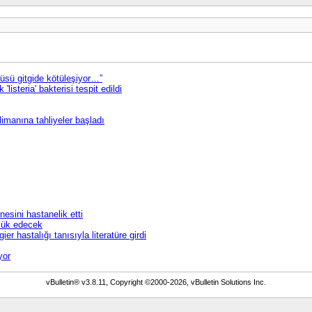
üsü gitgide kötüleşiyor…”
isteria' bakterisi tespit edildi
imanına tahliyeler başladı
nesini hastanelik etti
ülük edecek
 hastalığı tanısıyla literatüre girdi
yor
vBulletin® v3.8.11, Copyright ©2000-2026, vBulletin Solutions Inc.