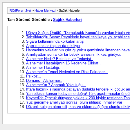
IRCdForum.Net
>
Haber Merkezi
> Sağlık Haberleri
Tam Sürümü Görüntüle :
Sağlık Haberleri
Dünya Sağlık Örgütü: "Demokratik Kongo'da yayılan Ebola vir
Tahsildaroğlu Beyaz Peynirinde hayati tehlikeye yol açabilecek 'l
Sigara kullanımında korkutan artış
Aşırı sıcaklar ilaçları da etkiliyor
Hantavirüs vakalarının çıktığı yolcu gemisinde limandan haval
Ameliyattan sonra kör bir bebek annesini ilk kez görüyor.
Alzheimer Nedir? Belirtileri ve Tedavisi..
Alzheimer Hastalığının 15 Nedenine Dikkat..
Alzheimer Hastalığı..
Alzheimer'ın Temel Nedenleri ve Risk Faktörleri..
Psikoz...
Demans - Alzheimer..
Alzheimer’ın 7 Aşamalı Yolculuğu...
İftara hazırlık sırasında patlayan düdüklü tencere iki çocuk an
Yan etkisiz kanser tedavisine doğru! Türk araştırmacılar önc
Kayseri'de 7çocuk dünyada yaklaşık 200 kişide rastlanan Tangier
Yüz gerdirme ameliyatı sonrası ölüm iddiası: İhmaller var
Düzenli kolajen alımı cilt, kas ve eklem sağlığını olumlu etkili