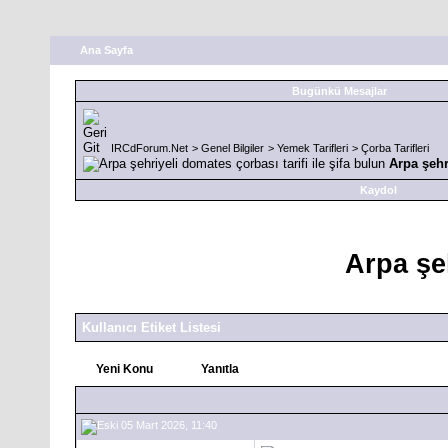
Ana Sayfa
Bugünkü Mesajlar
IRCdForum.Net
>
Genel Bilgiler
>
Yemek Tarifleri
>
Çorba Tarifleri
Arpa şehr
Kaydol
Arpa şeh
Kullanıcı Etiket Listesi
Yeni Konu
Yanıtla
05 Mart 2026, 11:40