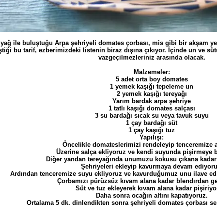
yağ ile buluştuğu Arpa şehriyeli domates çorbası, mis gibi bir akşam ye
ği bu tarif, ezberimizdeki listenin biraz dışına çıkıyor. İçinde un ve sü
vazgeçilmezleriniz arasında olacak.
Malzemeler:
5 adet orta boy domates
1 yemek kaşığı tepeleme un
2 yemek kaşığı tereyağı
Yarım bardak arpa şehriye
1 tatlı kaşığı domates salçası
3 su bardağı sıcak su veya tavuk suyu
1 çay bardağı süt
1 çay kaşığı tuz
Yapılışı:
Öncelikle domateslerimizi rendeleyip tenceremize a
Üzerine salça ekliyoruz ve kendi suyunda pişirmeye b
Diğer yandan tereyağında unumuzu kokusu çıkana kadar
Şehriyeleri ekleyip kavurmaya devam ediyoru
Ardından tenceremize suyu ekliyoruz ve kavurduğumuz unu ilave edi
Çorbamızı pürüzsüz kıvam alana kadar blendırdan ge
Süt ve tuz ekleyerek kıvam alana kadar pişiriyo
Daha sonra ocağın altını kapatıyoruz.
Ortalama 5 dk. dinlendikten sonra şehriyeli domates çorbası ser