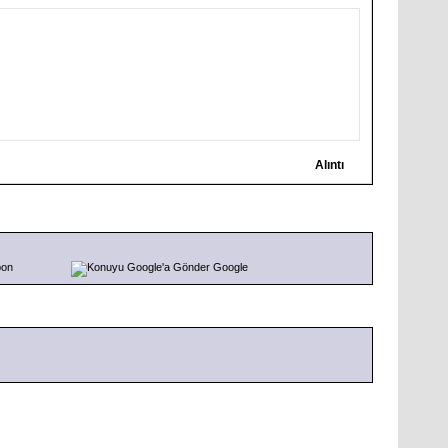
Alıntı
pon
Google