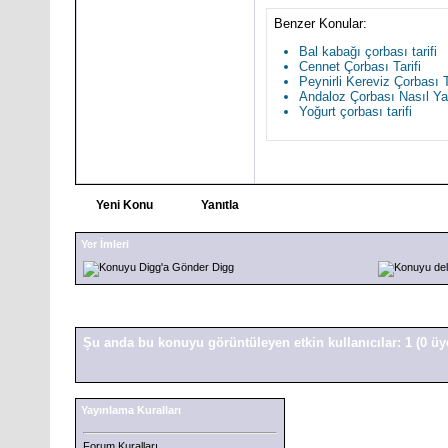
Benzer Konular:
Bal kabağı çorbası tarifi
Cennet Çorbası Tarifi
Peynirli Kereviz Çorbası T
Andaloz Çorbası Nasıl Yap
Yoğurt çorbası tarifi
Yeni Konu
Yanıtla
Yer İmleri
Digg
Şu anda bu konuyu görüntüleyen etkin kullanıcılar: 1
(0 üy
Yayınlama Kuralları
Forum Kuralları