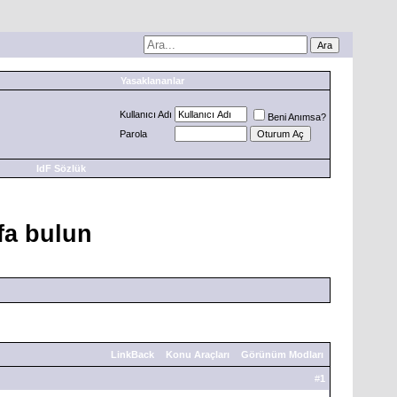
Yasaklananlar
Kullanıcı Adı
Beni Anımsa?
Parola
IdF Sözlük
ifa bulun
LinkBack
Konu Araçları
Görünüm Modları
#
1