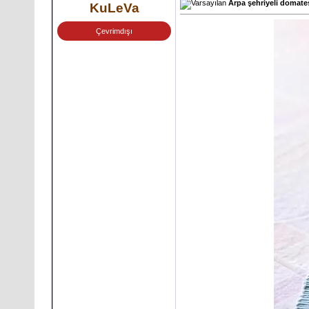
Arpa şehriyeli domates 
KuLeVa
Çevrimdışı