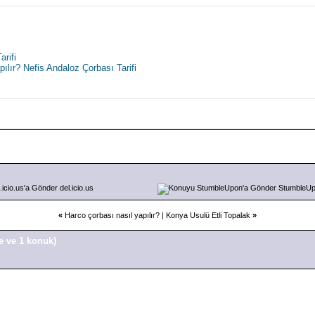
arifi
ılır? Nefis Andaloz Çorbası Tarifi
del.icio.us
StumbleU
«
Harco çorbası nasıl yapılır?
|
Konya Usulü Etli Topalak
»
e ve 1 konuk)