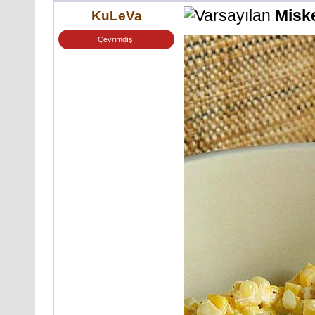
Miske
KuLeVa
Çevrimdışı