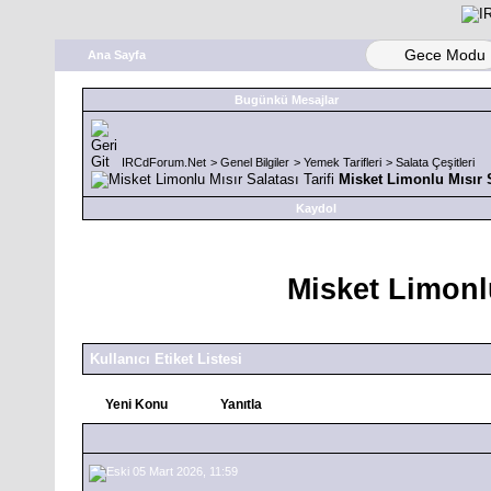
Gece Modu
Ana Sayfa
Bugünkü Mesajlar
IRCdForum.Net
>
Genel Bilgiler
>
Yemek Tarifleri
>
Salata Çeşitleri
Misket Limonlu Mısır S
Kaydol
Misket Limonlu
Kullanıcı Etiket Listesi
Yeni Konu
Yanıtla
05 Mart 2026, 11:59