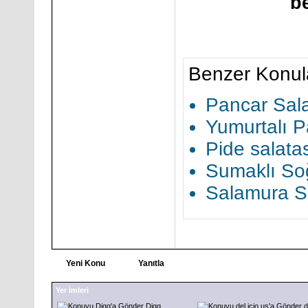
be
Benzer Konul
Pancar Salat
Yumurtalı Pa
Pide salatası
Sumaklı Soğ
Salamura S
Yeni Konu
Yanıtla
Yer İmleri
Digg
d