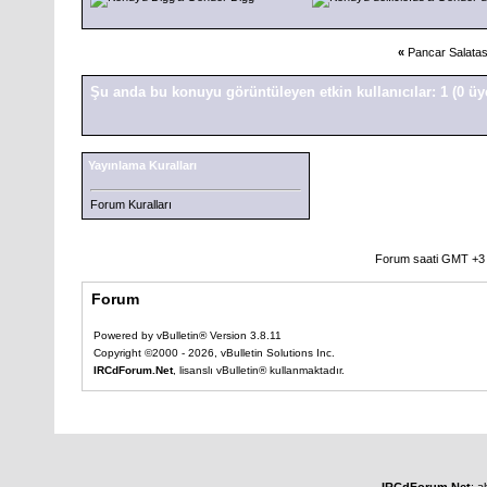
«
Pancar Salatası
Şu anda bu konuyu görüntüleyen etkin kullanıcılar: 1
(0 üy
Yayınlama Kuralları
Forum Kuralları
Forum saati GMT +3 o
Forum
Powered by vBulletin® Version 3.8.11
Copyright ©2000 - 2026, vBulletin Solutions Inc.
IRCdForum.Net
, lisanslı vBulletin® kullanmaktadır.
IRCdForum.Net
; a