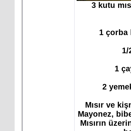
3 kutu mıs
1 çorba 
1/
1 ça
2 yemek
Mısır ve kişn
Mayonez, bibe
Mısırın üzer