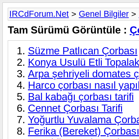
IRCdForum.Net
>
Genel Bilgiler
>
Tam Sürümü Görüntüle :
Ço
Süzme Patlıcan Çorbası
Konya Usulü Etli Topala
Arpa şehriyeli domates çor
Harco çorbası nasıl yapıl
Bal kabağı çorbası tarifi
Cennet Çorbası Tarifi
Yoğurtlu Yuvalama Çorbası
Ferika (Bereket) Çorbas