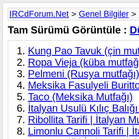
IRCdForum.Net
>
Genel Bilgiler
>
Tam Sürümü Görüntüle :
D
Kung Pao Tavuk (çin mut
Ropa Vieja (küba mutfağ
Pelmeni (Rusya mutfağı
Meksika Fasulyeli Buritt
Taco (Meksika Mutfağı)
İtalyan Usulü Kılıç Balığı 
Ribollita Tarifi | İtalyan M
Limonlu Cannoli Tarifi | İ